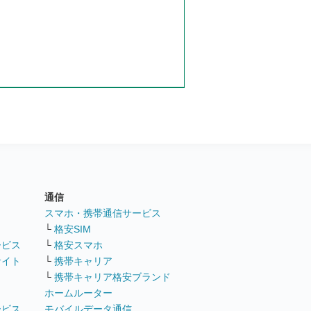
通信
ト
スマホ・携帯通信サービス
└
格安SIM
ービス
└
格安スマホ
サイト
└
携帯キャリア
└
携帯キャリア格安ブランド
ホームルーター
ービス
モバイルデータ通信