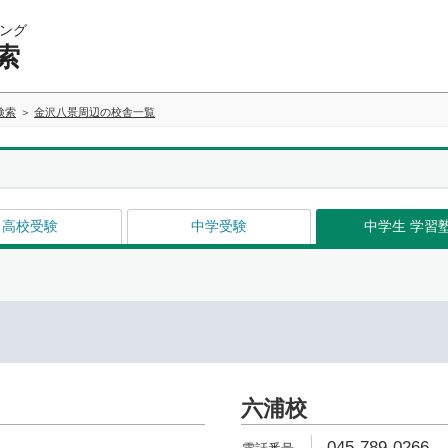
ング
索
検索
金沢八景周辺の校舎一覧
高校受験
中学受験
中学生 学習
六浦校
045-789-0266