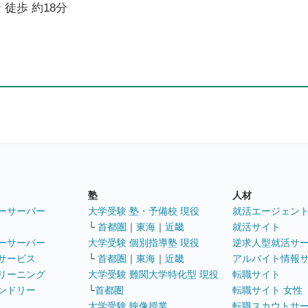
 徒歩 約18分
塾
人材
ーサーバー
大学受験 塾・予備校 現役
就活エージェン
└
首都圏
｜
東海
｜
近畿
就活サイト
ーサーバー
大学受験 個別指導塾 現役
逆求人型就活サ
サービス
└
首都圏
｜
東海
｜
近畿
アルバイト情報
リーニング
大学受験 難関大学特化型 現役
転職サイト
ンドリー
└
首都圏
転職サイト 女性
大学受験 映像授業
転職スカウトサ