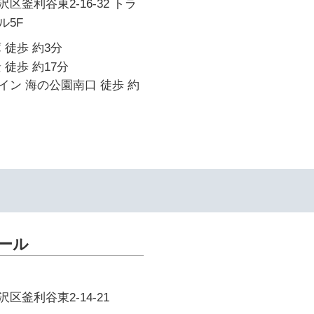
区釜利谷東2-16-32 トラ
ル5F
 徒歩 約3分
 徒歩 約17分
ン 海の公園南口 徒歩 約
クール
区釜利谷東2-14-21