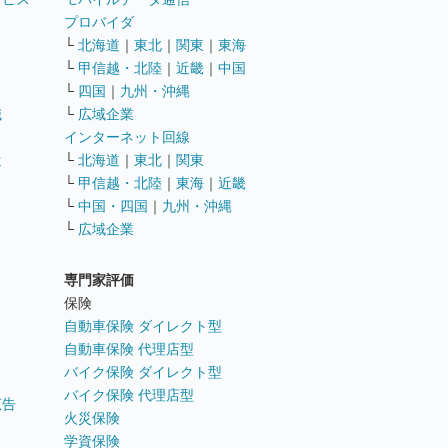
ト
プロバイダ
└
北海道
｜
東北
｜
関東
｜
東海
└
甲信越・北陸
｜
近畿
｜
中国
└
四国
｜
九州・沖縄
職
└
広域企業
インターネット回線
遣
└
北海道
｜
東北
｜
関東
└
甲信越・北陸
｜
東海
｜
近畿
ス
└
中国・四国
｜
九州・沖縄
└
広域企業
専門家評価
ト
保険
自動車保険 ダイレクト型
自動車保険 代理店型
バイク保険 ダイレクト型
バイク保険 代理店型
広告
火災保険
学資保険