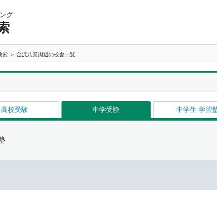
ング
索
検索
金沢八景周辺の校舎一覧
高校受験
中学受験
中学生 学習
塾