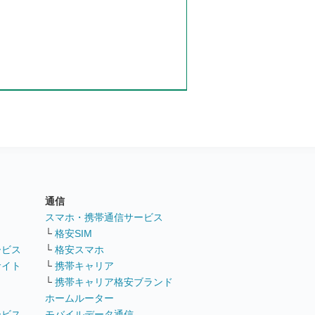
通信
ト
スマホ・携帯通信サービス
└
格安SIM
ービス
└
格安スマホ
サイト
└
携帯キャリア
└
携帯キャリア格安ブランド
ホームルーター
ービス
モバイルデータ通信