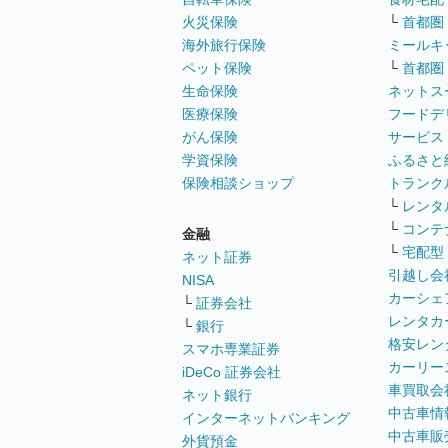
火災保険
└
首都圏
海外旅行保険
ミールキ
ペット保険
└
首都圏
生命保険
ネットス
医療保険
フードデ
がん保険
サービス
学資保険
ふるさと
保険相談ショップ
トランク
└
レンタ
└
コンテ
金融
└
宅配型
ネット証券
引越し会
NISA
カーシェ
└
証券会社
レンタカ
└
銀行
格安レン
スマホ専業証券
カーリー
iDeCo 証券会社
車買取会
ネット銀行
中古車情
インターネットバンキング
中古車販
外貨預金