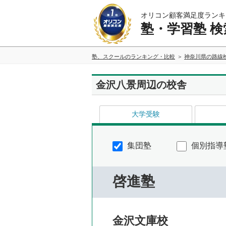
オリコン顧客満足度ランキ
塾・学習塾 検
塾、スクールのランキング・比較
神奈川県の路線
金沢八景周辺の校舎
大学受験
集団塾
個別指導
啓進塾
金沢文庫校