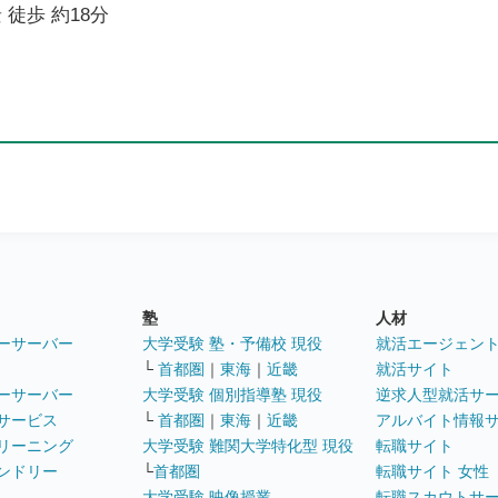
 徒歩 約18分
塾
人材
ーサーバー
大学受験 塾・予備校 現役
就活エージェン
└
首都圏
｜
東海
｜
近畿
就活サイト
ーサーバー
大学受験 個別指導塾 現役
逆求人型就活サ
サービス
└
首都圏
｜
東海
｜
近畿
アルバイト情報
リーニング
大学受験 難関大学特化型 現役
転職サイト
ンドリー
└
首都圏
転職サイト 女性
大学受験 映像授業
転職スカウトサ