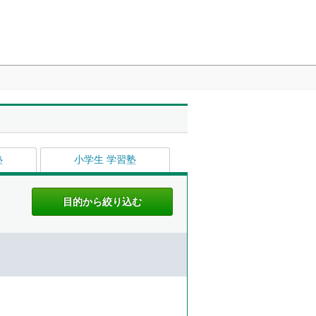
塾
小学生 学習塾