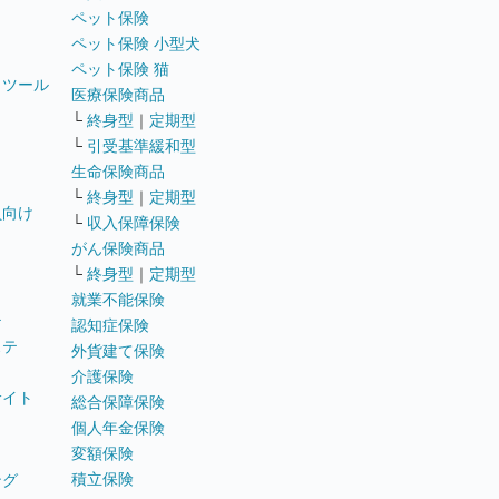
ペット保険
ペット保険 小型犬
ペット保険 猫
トツール
医療保険商品
└
終身型
｜
定期型
└
引受基準緩和型
生命保険商品
└
終身型
｜
定期型
員向け
└
収入保障保険
がん保険商品
└
終身型
｜
定期型
就業不能保険
テ
認知症保険
ステ
外貨建て保険
介護保険
サイト
総合保障保険
個人年金保険
変額保険
積立保険
ング