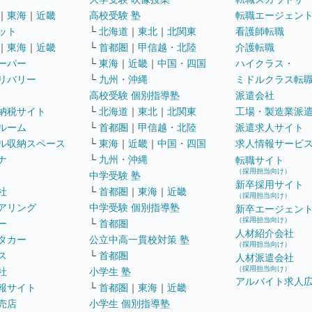
｜
東海
｜
近畿
高校受験 塾
転職エージェン
ット
└
北海道
｜
東北
｜
北関東
看護師転職
｜
東海
｜
近畿
└
首都圏
｜
甲信越・北陸
介護転職
ーパー
└
東海
｜
近畿
｜
中国・四国
ハイクラス・
リバリー
└
九州・沖縄
ミドルクラス転
高校受験 個別指導塾
派遣会社
納税サイト
└
北海道
｜
東北
｜
北関東
工場・製造業派
ルーム
└
首都圏
｜
甲信越・北陸
派遣求人サイト
ル収納スペース
└
東海
｜
近畿
｜
中国・四国
求人情報サービ
ナ
└
九州・沖縄
転職サイト
（採用担当向け）
中学受験 塾
新卒採用サイト
社
└
首都圏
｜
東海
｜
近畿
（採用担当向け）
アリング
中学受験 個別指導塾
新卒エージェン
（採用担当向け）
ー
└
首都圏
人材紹介会社
タカー
公立中高一貫校対策 塾
（採用担当向け）
ス
└
首都圏
人材派遣会社
（採用担当向け）
社
小学生 塾
アルバイト求人
報サイト
└
首都圏
｜
東海
｜
近畿
売店
小学生 個別指導塾