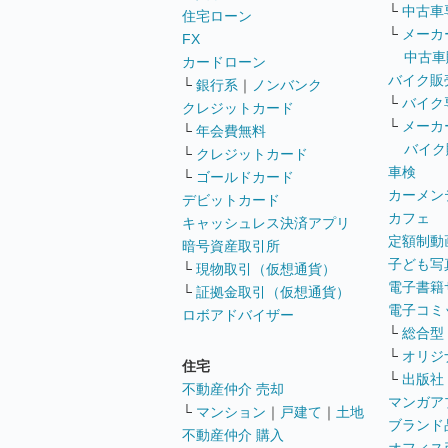
└
中古車
住宅ローン
└
メーカ
FX
中古車
カードローン
バイク販
└
銀行系
｜
ノンバンク
└
バイク
クレジットカード
└
メーカ
└
年会費無料
バイク
└
クレジットカード
車検
└
ゴールドカード
カーメン
デビットカード
カフェ
キャッシュレス決済アプリ
定額制動
暗号資産取引所
子ども写
└
現物取引（仮想通貨）
電子書籍
└
証拠金取引（仮想通貨）
電子コミ
ロボアドバイザー
└
総合型
└
オリジ
住宅
└
出版社
不動産仲介 売却
マンガア
└
マンション
｜
戸建て
｜
土地
ブランド
不動産仲介 購入