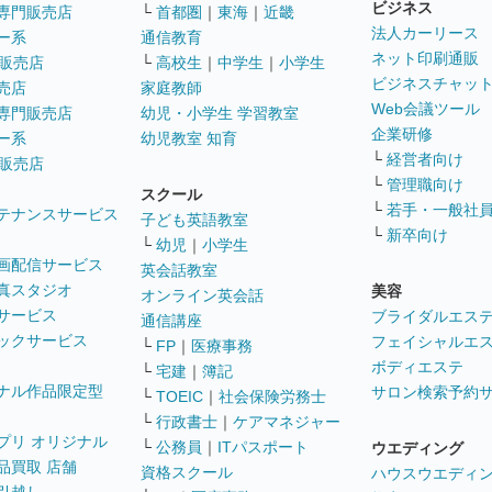
ビジネス
専門販売店
└
首都圏
｜
東海
｜
近畿
法人カーリース
ー系
通信教育
ネット印刷通販
販売店
└
高校生
｜
中学生
｜
小学生
ビジネスチャッ
売店
家庭教師
Web会議ツール
専門販売店
幼児・小学生 学習教室
企業研修
ー系
幼児教室 知育
└
経営者向け
販売店
└
管理職向け
スクール
└
若手・一般社
テナンスサービス
子ども英語教室
└
新卒向け
└
幼児
｜
小学生
画配信サービス
英会話教室
真スタジオ
美容
オンライン英会話
サービス
ブライダルエス
通信講座
ックサービス
フェイシャルエ
└
FP
｜
医療事務
ボディエステ
└
宅建
｜
簿記
ナル作品限定型
サロン検索予約
└
TOEIC
｜
社会保険労務士
└
行政書士
｜
ケアマネジャー
プリ オリジナル
└
公務員
｜
ITパスポート
ウエディング
品買取 店舗
資格スクール
ハウスウエディ