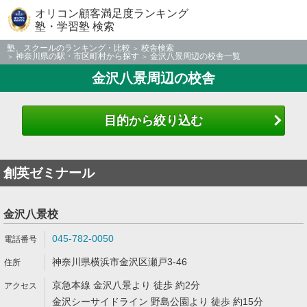
オリコン顧客満足度ランキング
塾・学習塾 検索
塾、スクールのランキング・比較
校舎検索
神奈川県の駅・市区町村から探す
金沢八景周辺の校舎一覧
金沢八景周辺の校舎
目的から絞り込む
創英ゼミナール
金沢八景校
045-782-0050
神奈川県横浜市金沢区瀬戸3-46
京急本線 金沢八景より 徒歩 約2分
金沢シーサイドライン 野島公園より 徒歩 約15分