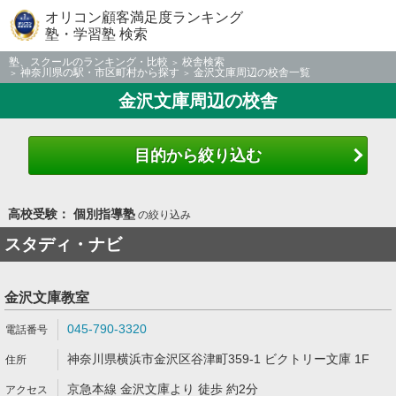
オリコン顧客満足度ランキング
塾・学習塾 検索
塾、スクールのランキング・比較
校舎検索
神奈川県の駅・市区町村から探す
金沢文庫周辺の校舎一覧
金沢文庫周辺の校舎
目的から絞り込む
高校受験： 個別指導塾
の絞り込み
スタディ・ナビ
金沢文庫教室
045-790-3320
神奈川県横浜市金沢区谷津町359-1 ビクトリー文庫 1F
京急本線 金沢文庫より 徒歩 約2分