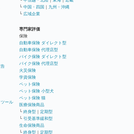
└
甲信越・北陸
｜
東海
｜
近畿
ス
└
中国・四国
｜
九州・沖縄
└
広域企業
専門家評価
ト
保険
自動車保険 ダイレクト型
自動車保険 代理店型
バイク保険 ダイレクト型
バイク保険 代理店型
広告
火災保険
学資保険
ペット保険
ペット保険 小型犬
ペット保険 猫
トツール
医療保険商品
└
終身型
｜
定期型
└
引受基準緩和型
生命保険商品
└
終身型
｜
定期型