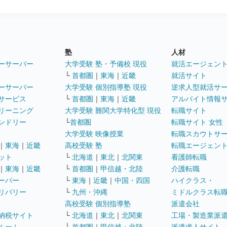
塾
人材
ーサーバー
大学受験 塾・予備校 現役
就活エージェン
└
首都圏
｜
東海
｜
近畿
就活サイト
ーサーバー
大学受験 個別指導塾 現役
逆求人型就活サ
サービス
└
首都圏
｜
東海
｜
近畿
アルバイト情報
リーニング
大学受験 難関大学特化型 現役
転職サイト
ンドリー
└
首都圏
転職サイト 女性
大学受験 映像授業
転職スカウトサ
｜
東海
｜
近畿
高校受験 塾
転職エージェン
ット
└
北海道
｜
東北
｜
北関東
看護師転職
｜
東海
｜
近畿
└
首都圏
｜
甲信越・北陸
介護転職
ーパー
└
東海
｜
近畿
｜
中国・四国
ハイクラス・
リバリー
└
九州・沖縄
ミドルクラス転
高校受験 個別指導塾
派遣会社
納税サイト
└
北海道
｜
東北
｜
北関東
工場・製造業派