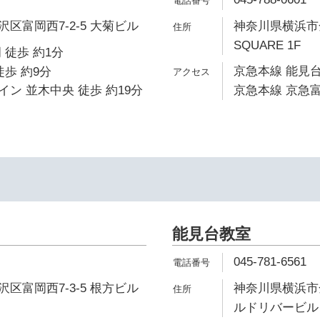
区富岡西7-2-5 大菊ビル
神奈川県横浜市金
SQUARE 1F
 徒歩 約1分
京急本線 能見台
徒歩 約9分
ン 並木中央 徒歩 約19分
京急本線 京急富
能見台教室
045-781-6561
区富岡西7-3-5 根方ビル
神奈川県横浜市金
ルドリバービル 