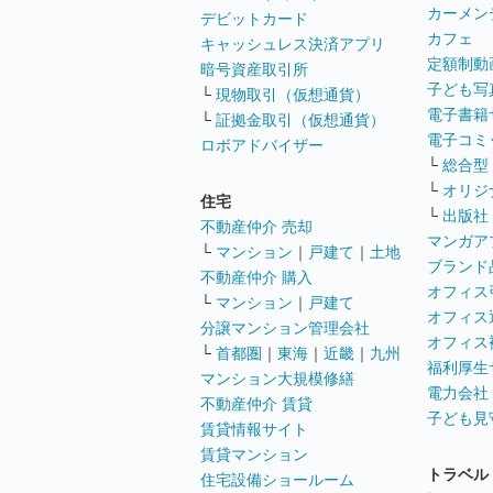
カーメン
デビットカード
カフェ
キャッシュレス決済アプリ
定額制動
暗号資産取引所
子ども写
└
現物取引（仮想通貨）
電子書籍
└
証拠金取引（仮想通貨）
電子コミ
ロボアドバイザー
└
総合型
└
オリジ
住宅
└
出版社
不動産仲介 売却
マンガア
└
マンション
｜
戸建て
｜
土地
ブランド
不動産仲介 購入
オフィス
└
マンション
｜
戸建て
オフィス
分譲マンション管理会社
オフィス
└
首都圏
｜
東海
｜
近畿
｜
九州
福利厚生
マンション大規模修繕
電力会社
不動産仲介 賃貸
子ども見
賃貸情報サイト
賃貸マンション
トラベル
住宅設備ショールーム