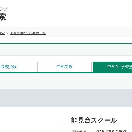
ング
索
検索
京急富岡周辺の校舎一覧
高校受験
中学受験
中学生 学習
能見台スクール
045-788-0601