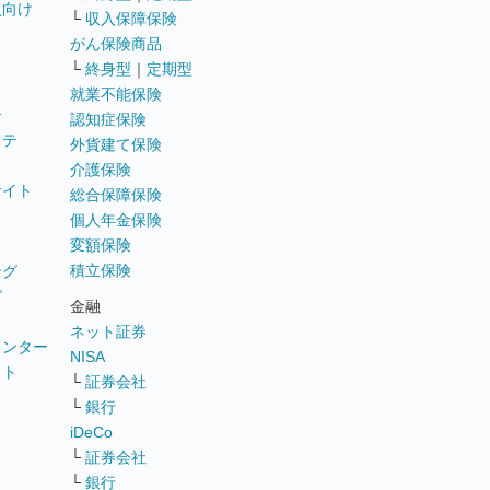
員向け
└
収入保障保険
がん保険商品
└
終身型
｜
定期型
就業不能保険
テ
認知症保険
ステ
外貨建て保険
介護保険
サイト
総合保障保険
個人年金保険
変額保険
積立保険
ング
グ
金融
ネット証券
ウンター
NISA
イト
└
証券会社
リ
└
銀行
iDeCo
└
証券会社
└
銀行