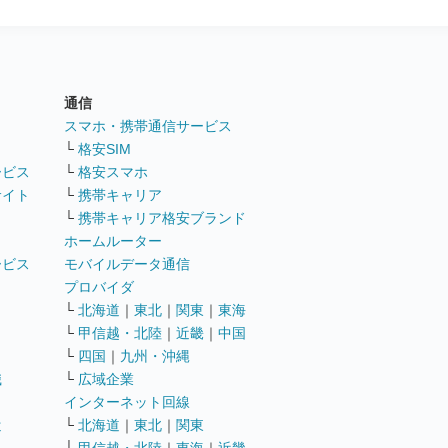
通信
ト
スマホ・携帯通信サービス
└
格安SIM
ービス
└
格安スマホ
サイト
└
携帯キャリア
└
携帯キャリア格安ブランド
ホームルーター
ービス
モバイルデータ通信
ト
プロバイダ
└
北海道
｜
東北
｜
関東
｜
東海
└
甲信越・北陸
｜
近畿
｜
中国
└
四国
｜
九州・沖縄
職
└
広域企業
インターネット回線
遣
└
北海道
｜
東北
｜
関東