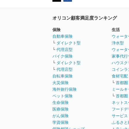
オリコン顧客満足度ランキング
保険
生活
自動車保険
ウォータ
└
ダイレクト型
浄水型
└
代理店型
ウォータ
バイク保険
家事代行
└
ダイレクト型
ハウスク
└
代理店型
コインラ
自転車保険
食材宅配
火災保険
└
首都圏
海外旅行保険
ミールキ
ペット保険
└
首都圏
生命保険
ネットス
医療保険
フードデ
がん保険
サービス
学資保険
ふるさと