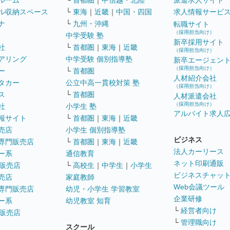
ルーム
└
首都圏
｜
甲信越・北陸
派遣求人サイト
ル収納スペース
└
東海
｜
近畿
｜
中国・四国
求人情報サービ
ナ
└
九州・沖縄
転職サイト
（採用担当向け）
中学受験 塾
新卒採用サイト
社
└
首都圏
｜
東海
｜
近畿
（採用担当向け）
アリング
中学受験 個別指導塾
新卒エージェン
（採用担当向け）
ー
└
首都圏
人材紹介会社
タカー
公立中高一貫校対策 塾
（採用担当向け）
ス
└
首都圏
人材派遣会社
（採用担当向け）
社
小学生 塾
アルバイト求人
報サイト
└
首都圏
｜
東海
｜
近畿
売店
小学生 個別指導塾
ビジネス
専門販売店
└
首都圏
｜
東海
｜
近畿
法人カーリース
ー系
通信教育
ネット印刷通販
販売店
└
高校生
｜
中学生
｜
小学生
ビジネスチャッ
売店
家庭教師
Web会議ツール
専門販売店
幼児・小学生 学習教室
企業研修
ー系
幼児教室 知育
└
経営者向け
販売店
└
管理職向け
スクール