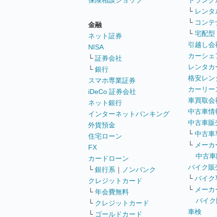
保険相談ショップ
トランク
└
レンタ
└
コンテ
金融
└
宅配型
ネット証券
引越し会
NISA
カーシェ
└
証券会社
レンタカ
└
銀行
格安レン
スマホ専業証券
カーリー
iDeCo 証券会社
車買取会
ネット銀行
中古車情
インターネットバンキング
中古車販
外貨預金
└
中古車
住宅ローン
└
メーカ
FX
中古車
カードローン
バイク販
└
銀行系
｜
ノンバンク
└
バイク
クレジットカード
└
メーカ
└
年会費無料
バイク
└
クレジットカード
車検
└
ゴールドカード