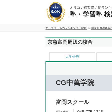
オリコン顧客満足度ランキ
塾・学習塾 検
塾、スクールのランキング・比較
神奈川県の路線
京急富岡周辺の校舎
大学受験
CG中萬学院
富岡スクール
045-775-1345