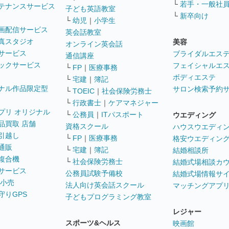
└
若手・一般社
テナンスサービス
子ども英語教室
└
新卒向け
└
幼児
｜
小学生
画配信サービス
英会話教室
真スタジオ
美容
オンライン英会話
サービス
ブライダルエス
通信講座
ックサービス
フェイシャルエ
└
FP
｜
医療事務
ボディエステ
└
宅建
｜
簿記
ナル作品限定型
サロン検索予約
└
TOEIC
｜
社会保険労務士
└
行政書士
｜
ケアマネジャー
プリ オリジナル
└
公務員
｜
ITパスポート
ウエディング
品買取 店舗
資格スクール
ハウスウエディ
引越し
└
FP
｜
医療事務
格安ウエディン
通販
└
宅建
｜
簿記
結婚相談所
複合機
└
社会保険労務士
結婚式場相談カ
サービス
公務員試験予備校
結婚式場情報サ
 小売
法人向け英会話スクール
マッチングアプ
守りGPS
子どもプログラミング教室
レジャー
スポーツ&ヘルス
映画館