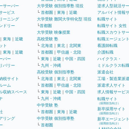
ーサーバー
大学受験 個別指導塾 現役
逆求人型就活サ
サービス
└
首都圏
｜
東海
｜
近畿
アルバイト情報
リーニング
大学受験 難関大学特化型 現役
転職サイト
ンドリー
└
首都圏
転職サイト 女性
大学受験 映像授業
転職スカウトサ
｜
東海
｜
近畿
高校受験 塾
転職エージェン
ット
└
北海道
｜
東北
｜
北関東
看護師転職
｜
東海
｜
近畿
└
首都圏
｜
甲信越・北陸
介護転職
ーパー
└
東海
｜
近畿
｜
中国・四国
ハイクラス・
リバリー
└
九州・沖縄
ミドルクラス転
高校受験 個別指導塾
派遣会社
納税サイト
└
北海道
｜
東北
｜
北関東
工場・製造業派
ルーム
└
首都圏
｜
甲信越・北陸
派遣求人サイト
ル収納スペース
└
東海
｜
近畿
｜
中国・四国
求人情報サービ
ナ
└
九州・沖縄
転職サイト
（採用担当向け）
中学受験 塾
新卒採用サイト
社
└
首都圏
｜
東海
｜
近畿
（採用担当向け）
アリング
中学受験 個別指導塾
新卒エージェン
（採用担当向け）
ー
└
首都圏