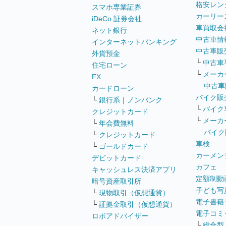
格安レン
スマホ専業証券
カーリー
iDeCo 証券会社
車買取会
ネット銀行
中古車情
インターネットバンキング
中古車販
外貨預金
└
中古車
住宅ローン
└
メーカ
FX
中古車
カードローン
バイク販
└
銀行系
｜
ノンバンク
└
バイク
クレジットカード
└
メーカ
└
年会費無料
バイク
└
クレジットカード
車検
└
ゴールドカード
カーメン
デビットカード
カフェ
キャッシュレス決済アプリ
定額制動
暗号資産取引所
子ども写
└
現物取引（仮想通貨）
電子書籍
└
証拠金取引（仮想通貨）
電子コミ
ロボアドバイザー
└
総合型