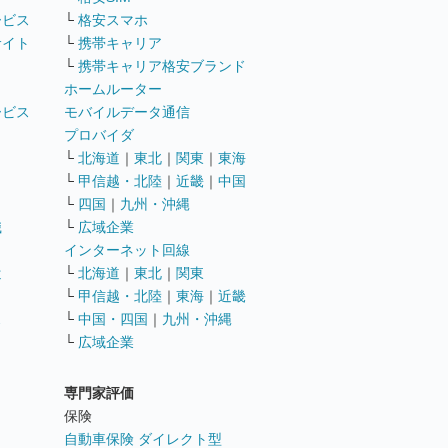
ービス
└
格安スマホ
サイト
└
携帯キャリア
└
携帯キャリア格安ブランド
ホームルーター
ービス
モバイルデータ通信
ト
プロバイダ
└
北海道
｜
東北
｜
関東
｜
東海
└
甲信越・北陸
｜
近畿
｜
中国
└
四国
｜
九州・沖縄
職
└
広域企業
インターネット回線
遣
└
北海道
｜
東北
｜
関東
└
甲信越・北陸
｜
東海
｜
近畿
ス
└
中国・四国
｜
九州・沖縄
└
広域企業
専門家評価
ト
保険
自動車保険 ダイレクト型