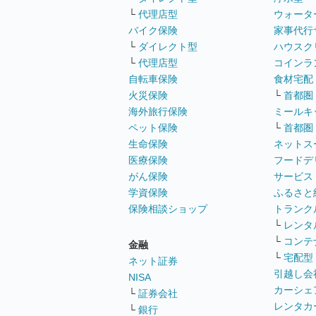
└
代理店型
ウォータ
バイク保険
家事代行
└
ダイレクト型
ハウスク
└
代理店型
コインラ
自転車保険
食材宅配
火災保険
└
首都圏
海外旅行保険
ミールキ
ペット保険
└
首都圏
生命保険
ネットス
医療保険
フードデ
がん保険
サービス
学資保険
ふるさと
保険相談ショップ
トランク
└
レンタ
└
コンテ
金融
└
宅配型
ネット証券
引越し会
NISA
カーシェ
└
証券会社
レンタカ
└
銀行