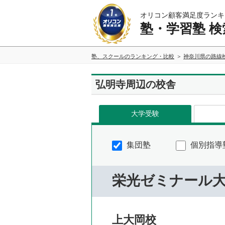
オリコン顧客満足度ランキ
塾・学習塾 検
塾、スクールのランキング・比較
神奈川県の路線
弘明寺周辺の校舎
大学受験
集団塾
個別指導
栄光ゼミナール
上大岡校