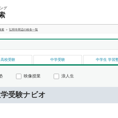
ング
索
検索
弘明寺周辺の校舎一覧
高校受験
中学受験
中学生 学習
塾
映像授業
浪人生
大学受験ナビオ