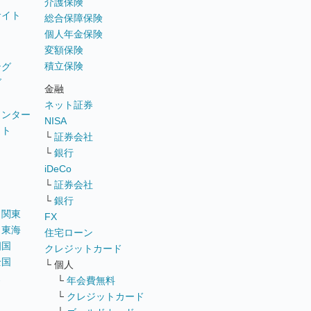
介護保険
サイト
総合保障保険
個人年金保険
変額保険
積立保険
ング
グ
金融
ネット証券
ウンター
NISA
イト
└
証券会社
リ
└
銀行
iDeCo
└
証券会社
└
銀行
｜
関東
FX
｜
東海
住宅ローン
四国
クレジットカード
全国
└ 個人
ス
└
年会費無料
└
クレジットカード