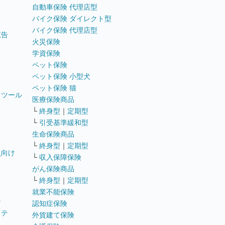
自動車保険 代理店型
バイク保険 ダイレクト型
バイク保険 代理店型
広告
火災保険
学資保険
ペット保険
ペット保険 小型犬
ペット保険 猫
トツール
医療保険商品
└
終身型
｜
定期型
└
引受基準緩和型
生命保険商品
└
終身型
｜
定期型
員向け
└
収入保障保険
がん保険商品
└
終身型
｜
定期型
就業不能保険
テ
認知症保険
ステ
外貨建て保険