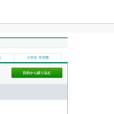
塾
小学生 学習塾