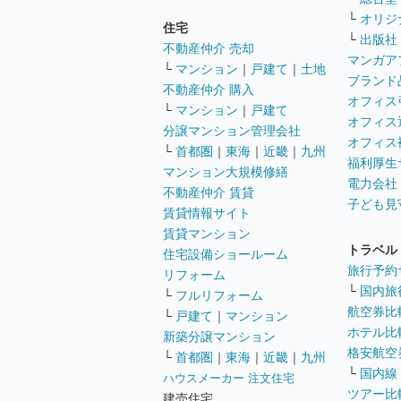
└
オリジ
住宅
└
出版社
不動産仲介 売却
マンガア
└
マンション
｜
戸建て
｜
土地
ブランド
不動産仲介 購入
オフィス
└
マンション
｜
戸建て
オフィス
分譲マンション管理会社
オフィス
└
首都圏
｜
東海
｜
近畿
｜
九州
福利厚生
マンション大規模修繕
電力会社
不動産仲介 賃貸
子ども見
賃貸情報サイト
賃貸マンション
トラベル
住宅設備ショールーム
旅行予約
リフォーム
└
国内旅
└
フルリフォーム
航空券比
└
戸建て
｜
マンション
ホテル比
新築分譲マンション
格安航空券
└
首都圏
｜
東海
｜
近畿
｜
九州
└
国内線
ハウスメーカー 注文住宅
ツアー比
建売住宅