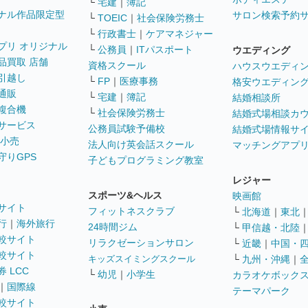
└
宅建
｜
簿記
ナル作品限定型
サロン検索予約
└
TOEIC
｜
社会保険労務士
└
行政書士
｜
ケアマネジャー
プリ オリジナル
└
公務員
｜
ITパスポート
ウエディング
品買取 店舗
資格スクール
ハウスウエディ
引越し
└
FP
｜
医療事務
格安ウエディン
通販
└
宅建
｜
簿記
結婚相談所
複合機
└
社会保険労務士
結婚式場相談カ
サービス
公務員試験予備校
結婚式場情報サ
 小売
法人向け英会話スクール
マッチングアプ
守りGPS
子どもプログラミング教室
レジャー
スポーツ&ヘルス
映画館
サイト
フィットネスクラブ
└
北海道
｜
東北
行
｜
海外旅行
24時間ジム
└
甲信越・北陸
較サイト
リラクゼーションサロン
└
近畿
｜
中国・
較サイト
キッズスイミングスクール
└
九州・沖縄
｜
 LCC
└
幼児
｜
小学生
カラオケボック
｜
国際線
テーマパーク
較サイト