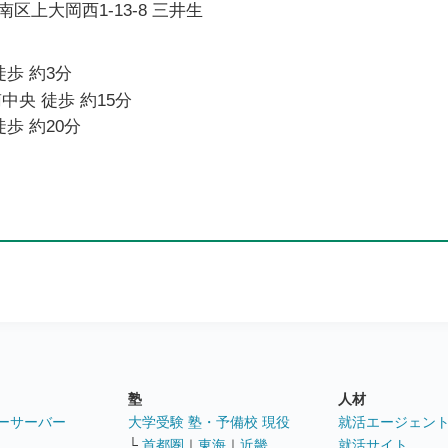
区上大岡西1-13-8 三井生
徒歩 約3分
中央 徒歩 約15分
歩 約20分
塾
人材
ーサーバー
大学受験 塾・予備校 現役
就活エージェン
└
首都圏
｜
東海
｜
近畿
就活サイト