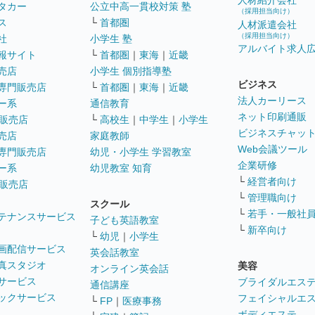
人材紹介会社
タカー
公立中高一貫校対策 塾
（採用担当向け）
ス
└
首都圏
人材派遣会社
（採用担当向け）
社
小学生 塾
アルバイト求人
報サイト
└
首都圏
｜
東海
｜
近畿
売店
小学生 個別指導塾
ビジネス
専門販売店
└
首都圏
｜
東海
｜
近畿
法人カーリース
ー系
通信教育
ネット印刷通販
販売店
└
高校生
｜
中学生
｜
小学生
ビジネスチャッ
売店
家庭教師
Web会議ツール
専門販売店
幼児・小学生 学習教室
企業研修
ー系
幼児教室 知育
└
経営者向け
販売店
└
管理職向け
スクール
└
若手・一般社
テナンスサービス
子ども英語教室
└
新卒向け
└
幼児
｜
小学生
画配信サービス
英会話教室
真スタジオ
美容
オンライン英会話
サービス
ブライダルエス
通信講座
ックサービス
フェイシャルエ
└
FP
｜
医療事務
ボディエステ