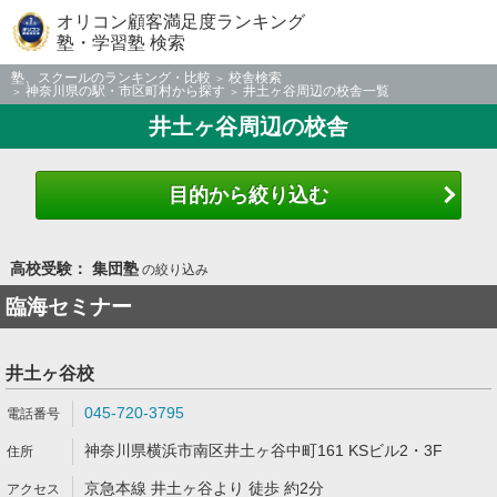
オリコン顧客満足度ランキング
塾・学習塾 検索
塾、スクールのランキング・比較
校舎検索
神奈川県の駅・市区町村から探す
井土ヶ谷周辺の校舎一覧
井土ヶ谷周辺の校舎
目的から絞り込む
高校受験： 集団塾
の絞り込み
臨海セミナー
井土ヶ谷校
045-720-3795
神奈川県横浜市南区井土ヶ谷中町161 KSビル2・3F
京急本線 井土ヶ谷より 徒歩 約2分