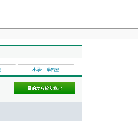
塾
小学生 学習塾