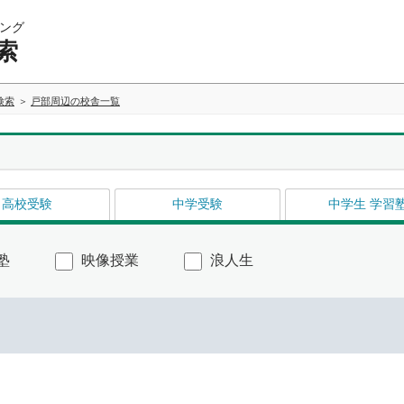
ング
索
検索
戸部周辺の校舎一覧
高校受験
中学受験
中学生 学習
塾
映像授業
浪人生