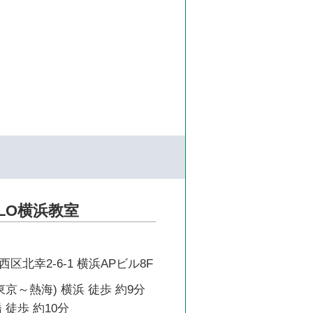
LO横浜教室
区北幸2-6-1 横浜APビル8F
東京～熱海) 横浜 徒歩 約9分
 徒歩 約10分