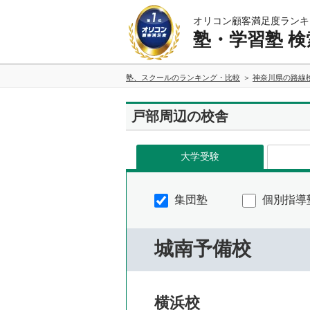
オリコン顧客満足度ランキ
塾・学習塾 検
塾、スクールのランキング・比較
神奈川県の路線
戸部周辺の校舎
大学受験
集団塾
個別指導
城南予備校
横浜校