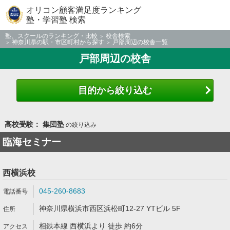
オリコン顧客満足度ランキング
塾・学習塾 検索
塾、スクールのランキング・比較
校舎検索
神奈川県の駅・市区町村から探す
戸部周辺の校舎一覧
戸部周辺の校舎
目的から絞り込む
高校受験： 集団塾
の絞り込み
臨海セミナー
西横浜校
045-260-8683
神奈川県横浜市西区浜松町12-27 YTビル 5F
相鉄本線 西横浜より 徒歩 約6分