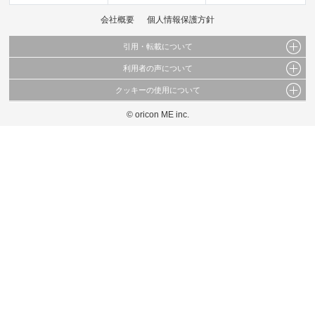
会社概要
個人情報保護方針
引用・転載について
利用者の声について
当サイトで公開されている情報（文字、写真、イラスト、画像データ等）及びこれらの配
置・編集および構造などについての著作権は株式会社oricon MEに帰属しております。
クッキーの使用について
当サイトに掲載している内容はすべてサービスの利用者が提出された見解・感想です。
これらの情報を権利者の許可なく無断転載・複製などの二次利用を行うことは固く禁じて
弊社が内容について正確性を含め一切保証するものではありません。
おります。
© oricon ME inc.
このサイトでは Cookie を使用して、ユーザーに合わせたコンテンツや広告の表示、ソー
弊社の見解・ 意見ではないことをご理解いただいた上でご覧ください。
シャル メディア機能の提供、広告の表示回数やクリック数の測定を行っています。
また、ユーザーによるサイトの利用状況についても情報を収集し、ソーシャル メディア
や広告配信、データ解析の各パートナーに提供しています。
各パートナーは、この情報とユーザーが各パートナーに提供した他の情報や、ユーザーが
各パートナーのサービスを使用したときに収集した他の情報を組み合わせて使用すること
があります。