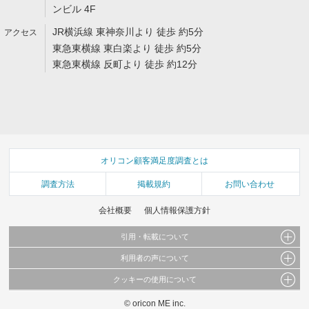
ンビル 4F
JR横浜線 東神奈川より 徒歩 約5分
東急東横線 東白楽より 徒歩 約5分
東急東横線 反町より 徒歩 約12分
オリコン顧客満足度調査とは
調査方法
掲載規約
お問い合わせ
会社概要
個人情報保護方針
引用・転載について
利用者の声について
当サイトで公開されている情報（文字、写真、イラスト、画像データ等）及びこれらの配
置・編集および構造などについての著作権は株式会社oricon MEに帰属しております。
クッキーの使用について
当サイトに掲載している内容はすべてサービスの利用者が提出された見解・感想です。
これらの情報を権利者の許可なく無断転載・複製などの二次利用を行うことは固く禁じて
弊社が内容について正確性を含め一切保証するものではありません。
おります。
© oricon ME inc.
このサイトでは Cookie を使用して、ユーザーに合わせたコンテンツや広告の表示、ソー
弊社の見解・ 意見ではないことをご理解いただいた上でご覧ください。