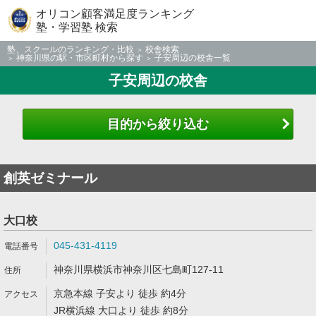
オリコン顧客満足度ランキング
塾・学習塾 検索
塾、スクールのランキング・比較
校舎検索
神奈川県の駅・市区町村から探す
子安周辺の校舎一覧
子安周辺の校舎
目的から絞り込む
創英ゼミナール
大口校
045-431-4119
神奈川県横浜市神奈川区七島町127-11
京急本線 子安より 徒歩 約4分
JR横浜線 大口より 徒歩 約8分