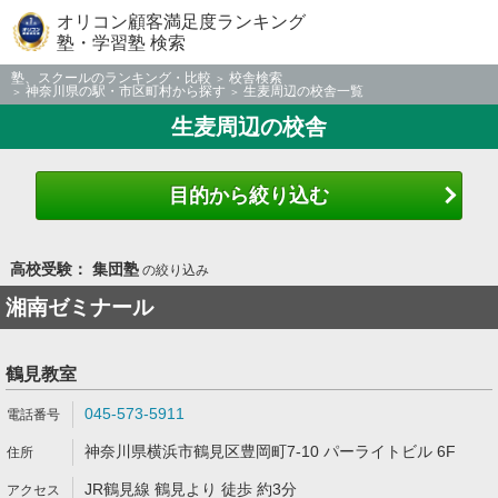
オリコン顧客満足度ランキング
塾・学習塾 検索
塾、スクールのランキング・比較
校舎検索
神奈川県の駅・市区町村から探す
生麦周辺の校舎一覧
生麦周辺の校舎
目的から絞り込む
高校受験： 集団塾
の絞り込み
湘南ゼミナール
鶴見教室
045-573-5911
神奈川県横浜市鶴見区豊岡町7-10 パーライトビル 6F
JR鶴見線 鶴見より 徒歩 約3分