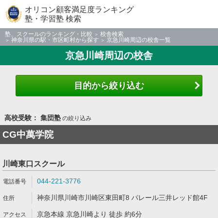
オリコン顧客満足度ランキング
塾・学習塾 検索
塾、スクールのランキング・比較
校舎検索
神奈川県の駅・市区町村から探す
京急川崎周辺の校舎一覧
京急川崎周辺の校舎
目的から絞り込む
高校受験： 集団塾
の絞り込み
CG中萬学院
川崎東口スクール
044-221-3776
神奈川県川崎市川崎区東田町8 パレール三井レッド館4F
京急本線 京急川崎より 徒歩 約6分