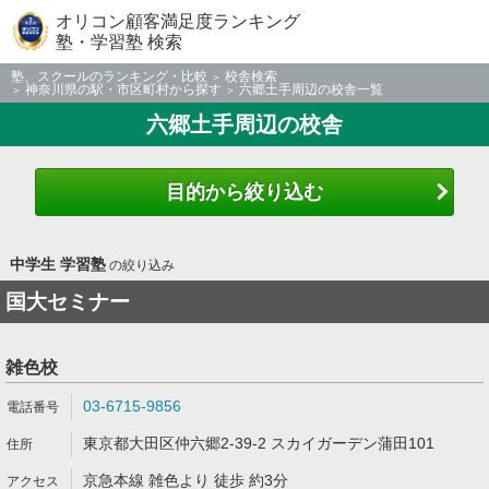
オリコン顧客満足度ランキング
塾・学習塾 検索
塾、スクールのランキング・比較
校舎検索
神奈川県の駅・市区町村から探す
六郷土手周辺の校舎一覧
六郷土手周辺の校舎
目的から絞り込む
中学生 学習塾
の絞り込み
国大セミナー
雑色校
03-6715-9856
東京都大田区仲六郷2-39-2 スカイガーデン蒲田101
京急本線 雑色より 徒歩 約3分