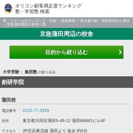
オリコン顧客満足度ランキング
塾・学習塾 検索
塾、スクールのランキング・比較
校舎検索
東京都の駅・市区町村から探す
京急蒲田周辺の校舎一覧
京急蒲田周辺の校舎
目的から絞り込む
大学受験： 集団塾
の絞り込み
創研学院
蒲田校
0120-77-3189
東京都大田区蒲田5-49-12 蒲田M&M1ビル4F
JR京浜東北線 蒲田より 徒歩 約5分