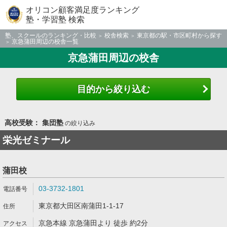
オリコン顧客満足度ランキング
塾・学習塾 検索
塾、スクールのランキング・比較
校舎検索
東京都の駅・市区町村から探す
京急蒲田周辺の校舎一覧
京急蒲田周辺の校舎
目的から絞り込む
高校受験： 集団塾
の絞り込み
栄光ゼミナール
蒲田校
03-3732-1801
東京都大田区南蒲田1-1-17
京急本線 京急蒲田より 徒歩 約2分