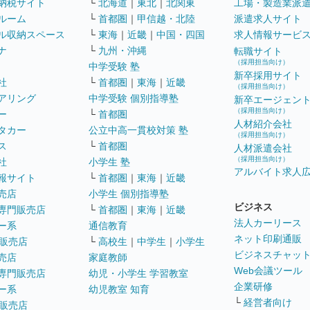
納税サイト
└
北海道
｜
東北
｜
北関東
工場・製造業派
ルーム
└
首都圏
｜
甲信越・北陸
派遣求人サイト
ル収納スペース
└
東海
｜
近畿
｜
中国・四国
求人情報サービ
ナ
└
九州・沖縄
転職サイト
（採用担当向け）
中学受験 塾
新卒採用サイト
社
└
首都圏
｜
東海
｜
近畿
（採用担当向け）
アリング
中学受験 個別指導塾
新卒エージェン
（採用担当向け）
ー
└
首都圏
人材紹介会社
タカー
公立中高一貫校対策 塾
（採用担当向け）
ス
└
首都圏
人材派遣会社
（採用担当向け）
社
小学生 塾
アルバイト求人
報サイト
└
首都圏
｜
東海
｜
近畿
売店
小学生 個別指導塾
ビジネス
専門販売店
└
首都圏
｜
東海
｜
近畿
法人カーリース
ー系
通信教育
ネット印刷通販
販売店
└
高校生
｜
中学生
｜
小学生
ビジネスチャッ
売店
家庭教師
Web会議ツール
専門販売店
幼児・小学生 学習教室
企業研修
ー系
幼児教室 知育
└
経営者向け
販売店