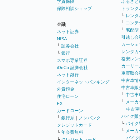
学資保険
ふるさと
保険相談ショップ
トランク
└
レンタ
└
コンテ
金融
└
宅配型
ネット証券
引越し会
NISA
カーシェ
└
証券会社
レンタカ
└
銀行
格安レン
スマホ専業証券
カーリー
iDeCo 証券会社
車買取会
ネット銀行
中古車情
インターネットバンキング
中古車販
外貨預金
└
中古車
住宅ローン
└
メーカ
FX
中古車
カードローン
バイク販
└
銀行系
｜
ノンバンク
└
バイク
クレジットカード
└
メーカ
└
年会費無料
バイク
└
クレジットカード