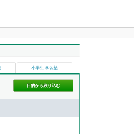
塾
小学生 学習塾