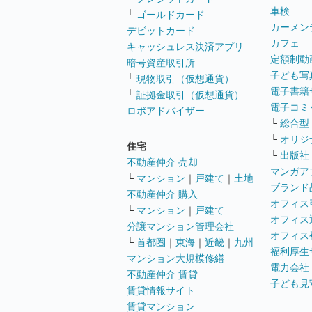
車検
└
ゴールドカード
カーメン
デビットカード
カフェ
キャッシュレス決済アプリ
定額制動
暗号資産取引所
子ども写
└
現物取引（仮想通貨）
電子書籍
└
証拠金取引（仮想通貨）
電子コミ
ロボアドバイザー
└
総合型
└
オリジ
住宅
└
出版社
不動産仲介 売却
マンガア
└
マンション
｜
戸建て
｜
土地
ブランド
不動産仲介 購入
オフィス
└
マンション
｜
戸建て
オフィス
分譲マンション管理会社
オフィス
└
首都圏
｜
東海
｜
近畿
｜
九州
福利厚生
マンション大規模修繕
電力会社
不動産仲介 賃貸
子ども見
賃貸情報サイト
賃貸マンション