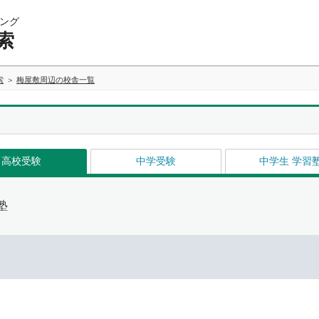
ング
索
索
梅屋敷周辺の校舎一覧
高校受験
中学受験
中学生 学習
塾