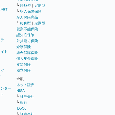
└
終身型
｜
定期型
員向け
└
収入保障保険
がん保険商品
└
終身型
｜
定期型
就業不能保険
テ
認知症保険
ステ
外貨建て保険
介護保険
サイト
総合保障保険
個人年金保険
変額保険
積立保険
ング
グ
金融
ネット証券
ウンター
NISA
イト
└
証券会社
リ
└
銀行
iDeCo
└
証券会社