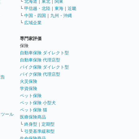
遣
└
北海道
｜
東北
｜
関東
└
甲信越・北陸
｜
東海
｜
近畿
ス
└
中国・四国
｜
九州・沖縄
└
広域企業
専門家評価
ト
保険
自動車保険 ダイレクト型
自動車保険 代理店型
バイク保険 ダイレクト型
バイク保険 代理店型
広告
火災保険
学資保険
ペット保険
ペット保険 小型犬
ペット保険 猫
トツール
医療保険商品
└
終身型
｜
定期型
└
引受基準緩和型
生命保険商品