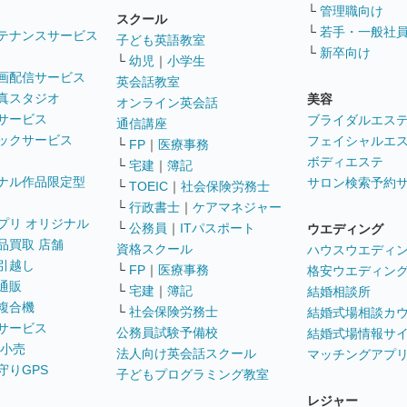
└
管理職向け
スクール
└
若手・一般社
テナンスサービス
子ども英語教室
└
新卒向け
└
幼児
｜
小学生
画配信サービス
英会話教室
真スタジオ
美容
オンライン英会話
サービス
ブライダルエス
通信講座
ックサービス
フェイシャルエ
└
FP
｜
医療事務
ボディエステ
└
宅建
｜
簿記
ナル作品限定型
サロン検索予約
└
TOEIC
｜
社会保険労務士
└
行政書士
｜
ケアマネジャー
プリ オリジナル
└
公務員
｜
ITパスポート
ウエディング
品買取 店舗
資格スクール
ハウスウエディ
引越し
└
FP
｜
医療事務
格安ウエディン
通販
└
宅建
｜
簿記
結婚相談所
複合機
└
社会保険労務士
結婚式場相談カ
サービス
公務員試験予備校
結婚式場情報サ
 小売
法人向け英会話スクール
マッチングアプ
守りGPS
子どもプログラミング教室
レジャー