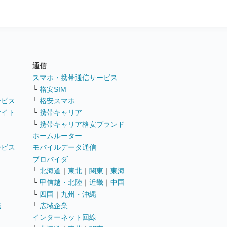
通信
ト
スマホ・携帯通信サービス
└
格安SIM
ービス
└
格安スマホ
サイト
└
携帯キャリア
└
携帯キャリア格安ブランド
ホームルーター
ービス
モバイルデータ通信
ト
プロバイダ
└
北海道
｜
東北
｜
関東
｜
東海
└
甲信越・北陸
｜
近畿
｜
中国
└
四国
｜
九州・沖縄
職
└
広域企業
インターネット回線