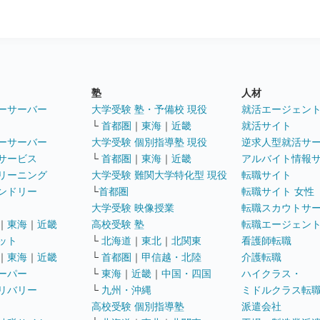
塾
人材
ーサーバー
大学受験 塾・予備校 現役
就活エージェン
└
首都圏
｜
東海
｜
近畿
就活サイト
ーサーバー
大学受験 個別指導塾 現役
逆求人型就活サ
サービス
└
首都圏
｜
東海
｜
近畿
アルバイト情報
リーニング
大学受験 難関大学特化型 現役
転職サイト
ンドリー
└
首都圏
転職サイト 女性
大学受験 映像授業
転職スカウトサ
｜
東海
｜
近畿
高校受験 塾
転職エージェン
ット
└
北海道
｜
東北
｜
北関東
看護師転職
｜
東海
｜
近畿
└
首都圏
｜
甲信越・北陸
介護転職
ーパー
└
東海
｜
近畿
｜
中国・四国
ハイクラス・
リバリー
└
九州・沖縄
ミドルクラス転
高校受験 個別指導塾
派遣会社