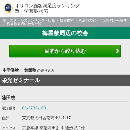
オリコン顧客満足度ランキング
塾・学習塾 検索
塾、スクールのランキング・比較
校舎検索
東京都の駅・市区町村から探す
梅屋敷周辺の校舎一覧
梅屋敷周辺の校舎
目的から絞り込む
中学受験： 集団塾
の絞り込み
栄光ゼミナール
蒲田校
03-3732-1801
東京都大田区南蒲田1-1-17
京急本線 京急蒲田より 徒歩 約2分