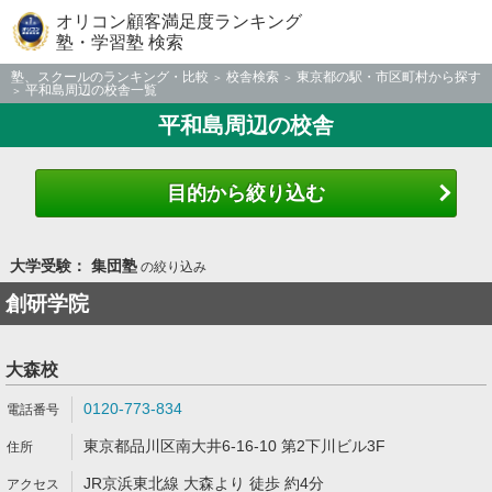
オリコン顧客満足度ランキング
塾・学習塾 検索
塾、スクールのランキング・比較
校舎検索
東京都の駅・市区町村から探す
平和島周辺の校舎一覧
平和島周辺の校舎
目的から絞り込む
大学受験： 集団塾
の絞り込み
創研学院
大森校
0120-773-834
東京都品川区南大井6-16-10 第2下川ビル3F
JR京浜東北線 大森より 徒歩 約4分