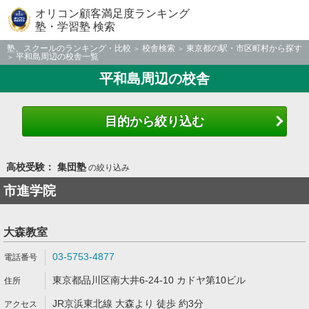
オリコン顧客満足度ランキング
塾・学習塾 検索
塾、スクールのランキング・比較
校舎検索
東京都の駅・市区町村から探す
平和島周辺の校舎一覧
平和島周辺の校舎
目的から絞り込む
高校受験： 集団塾
の絞り込み
市進学院
大森教室
03-5753-4877
東京都品川区南大井6-24-10 カドヤ第10ビル
JR京浜東北線 大森より 徒歩 約3分