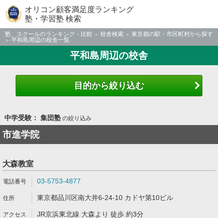
オリコン顧客満足度ランキング
塾・学習塾 検索
塾、スクールのランキング・比較
校舎検索
東京都の駅・市区町村から探す
平和島周辺の校舎一覧
平和島周辺の校舎
目的から絞り込む
中学受験： 集団塾
の絞り込み
市進学院
大森教室
03-5753-4877
東京都品川区南大井6-24-10 カドヤ第10ビル
JR京浜東北線 大森より 徒歩 約3分