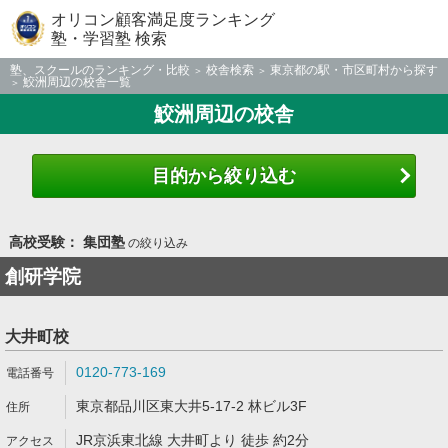
オリコン顧客満足度ランキング
塾・学習塾 検索
塾、スクールのランキング・比較
校舎検索
東京都の駅・市区町村から探す
鮫洲周辺の校舎一覧
鮫洲周辺の校舎
目的から絞り込む
高校受験： 集団塾
の絞り込み
創研学院
大井町校
0120-773-169
東京都品川区東大井5-17-2 林ビル3F
JR京浜東北線 大井町より 徒歩 約2分