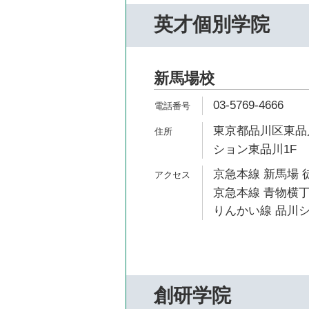
英才個別学院
新馬場校
03-5769-4666
東京都品川区東品川
ション東品川1F
京急本線 新馬場 
京急本線 青物横丁
りんかい線 品川シ
創研学院