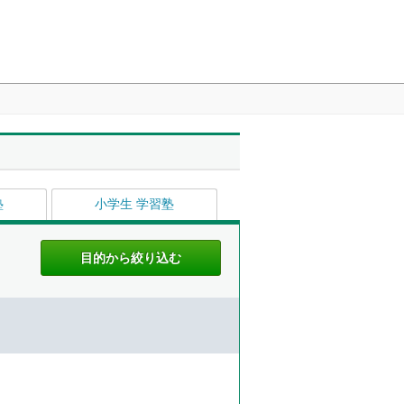
塾
小学生 学習塾