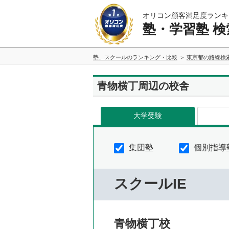
オリコン顧客満足度ランキ
塾・学習塾 検
塾、スクールのランキング・比較
東京都の路線検
青物横丁周辺の校舎
大学受験
集団塾
個別指導
スクールIE
青物横丁校