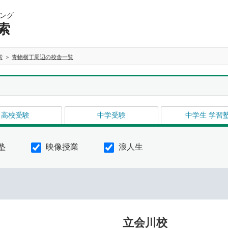
ング
索
索
青物横丁周辺の校舎一覧
高校受験
中学受験
中学生 学習
塾
映像授業
浪人生
立会川校