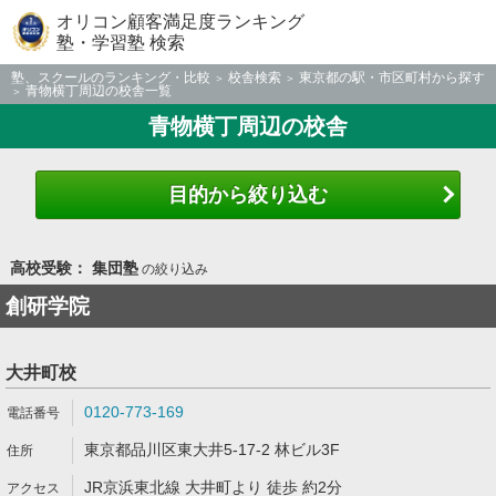
オリコン顧客満足度ランキング
塾・学習塾 検索
塾、スクールのランキング・比較
校舎検索
東京都の駅・市区町村から探す
青物横丁周辺の校舎一覧
青物横丁周辺の校舎
目的から絞り込む
高校受験： 集団塾
の絞り込み
創研学院
大井町校
0120-773-169
東京都品川区東大井5-17-2 林ビル3F
JR京浜東北線 大井町より 徒歩 約2分