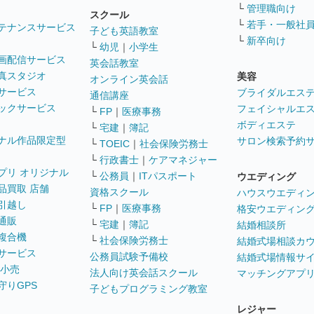
└
管理職向け
スクール
└
若手・一般社
テナンスサービス
子ども英語教室
└
新卒向け
└
幼児
｜
小学生
画配信サービス
英会話教室
真スタジオ
美容
オンライン英会話
サービス
ブライダルエス
通信講座
ックサービス
フェイシャルエ
└
FP
｜
医療事務
ボディエステ
└
宅建
｜
簿記
ナル作品限定型
サロン検索予約
└
TOEIC
｜
社会保険労務士
└
行政書士
｜
ケアマネジャー
プリ オリジナル
└
公務員
｜
ITパスポート
ウエディング
品買取 店舗
資格スクール
ハウスウエディ
引越し
└
FP
｜
医療事務
格安ウエディン
通販
└
宅建
｜
簿記
結婚相談所
複合機
└
社会保険労務士
結婚式場相談カ
サービス
公務員試験予備校
結婚式場情報サ
 小売
法人向け英会話スクール
マッチングアプ
守りGPS
子どもプログラミング教室
レジャー