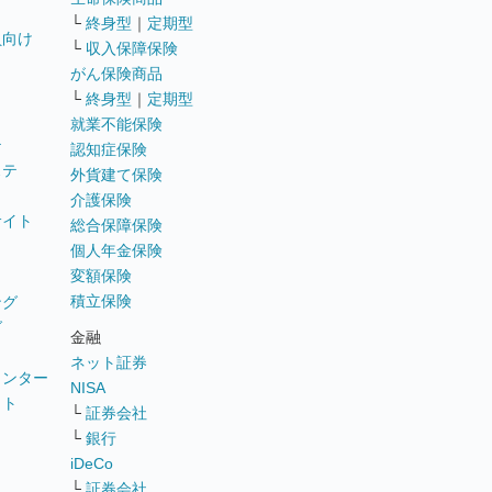
└
終身型
｜
定期型
員向け
└
収入保障保険
がん保険商品
└
終身型
｜
定期型
就業不能保険
テ
認知症保険
ステ
外貨建て保険
介護保険
サイト
総合保障保険
個人年金保険
変額保険
積立保険
ング
グ
金融
ネット証券
ウンター
NISA
イト
└
証券会社
リ
└
銀行
iDeCo
└
証券会社