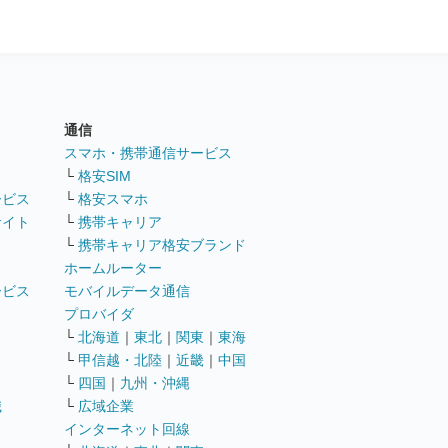
通信
ト
スマホ・携帯通信サービス
└
格安SIM
ービス
└
格安スマホ
サイト
└
携帯キャリア
└
携帯キャリア格安ブランド
ホームルーター
ービス
モバイルデータ通信
ト
プロバイダ
└
北海道
｜
東北
｜
関東
｜
東海
└
甲信越・北陸
｜
近畿
｜
中国
└
四国
｜
九州・沖縄
職
└
広域企業
インターネット回線