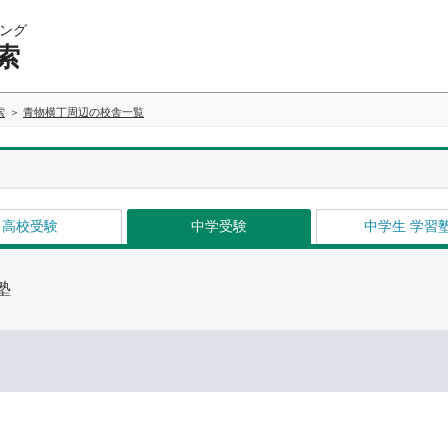
ング
索
索
青物横丁周辺の校舎一覧
高校受験
中学受験
中学生 学習
塾