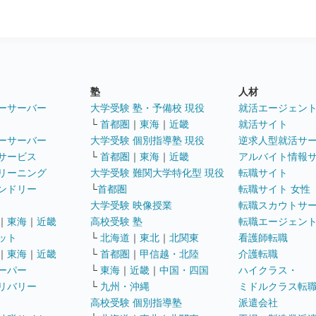
塾
人材
ーサーバー
大学受験 塾・予備校 現役
就活エージェン
└
首都圏
｜
東海
｜
近畿
就活サイト
ーサーバー
大学受験 個別指導塾 現役
逆求人型就活サ
サービス
└
首都圏
｜
東海
｜
近畿
アルバイト情報
リーニング
大学受験 難関大学特化型 現役
転職サイト
ンドリー
└
首都圏
転職サイト 女性
大学受験 映像授業
転職スカウトサ
｜
東海
｜
近畿
高校受験 塾
転職エージェン
ット
└
北海道
｜
東北
｜
北関東
看護師転職
｜
東海
｜
近畿
└
首都圏
｜
甲信越・北陸
介護転職
ーパー
└
東海
｜
近畿
｜
中国・四国
ハイクラス・
リバリー
└
九州・沖縄
ミドルクラス転
高校受験 個別指導塾
派遣会社