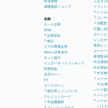
学資保険
ふるさと
保険相談ショップ
トランク
└
レンタ
└
コンテ
金融
└
宅配型
ネット証券
引越し会
NISA
カーシェ
└
証券会社
レンタカ
└
銀行
格安レン
スマホ専業証券
カーリー
iDeCo 証券会社
車買取会
ネット銀行
中古車情
インターネットバンキング
中古車販
外貨預金
└
中古車
住宅ローン
└
メーカ
FX
中古車
カードローン
バイク販
└
銀行系
｜
ノンバンク
└
バイク
クレジットカード
└
メーカ
└
年会費無料
バイク
└
クレジットカード