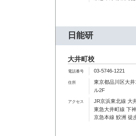
日能研
大井町校
03-5746-1221
東京都品川区大井1
ル2F
JR京浜東北線 大井
東急大井町線 下神
京急本線 鮫洲 徒歩