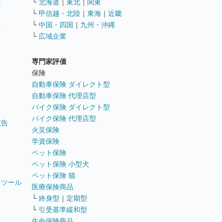
遣
└
北海道
｜
東北
｜
関東
└
甲信越・北陸
｜
東海
｜
近畿
ス
└
中国・四国
｜
九州・沖縄
└
広域企業
専門家評価
ト
保険
自動車保険 ダイレクト型
自動車保険 代理店型
バイク保険 ダイレクト型
バイク保険 代理店型
広告
火災保険
学資保険
ペット保険
ペット保険 小型犬
ペット保険 猫
トツール
医療保険商品
└
終身型
｜
定期型
└
引受基準緩和型
生命保険商品