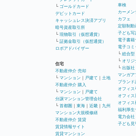
車検
└
ゴールドカード
カーメン
デビットカード
カフェ
キャッシュレス決済アプリ
定額制動
暗号資産取引所
子ども写
└
現物取引（仮想通貨）
電子書籍
└
証拠金取引（仮想通貨）
電子コミ
ロボアドバイザー
└
総合型
└
オリジ
住宅
└
出版社
不動産仲介 売却
マンガア
└
マンション
｜
戸建て
｜
土地
ブランド
不動産仲介 購入
オフィス
└
マンション
｜
戸建て
オフィス
分譲マンション管理会社
オフィス
└
首都圏
｜
東海
｜
近畿
｜
九州
福利厚生
マンション大規模修繕
電力会社
不動産仲介 賃貸
子ども見
賃貸情報サイト
賃貸マンション