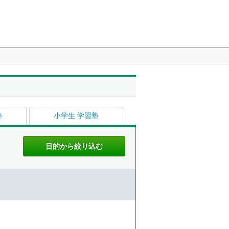
塾
小学生 学習塾