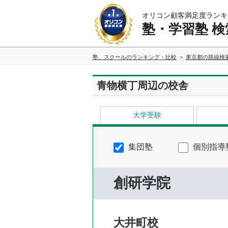
オリコン顧客満足度ランキ
塾・学習塾 検
塾、スクールのランキング・比較
東京都の路線検
青物横丁周辺の校舎
大学受験
集団塾
個別指導
創研学院
大井町校