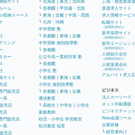
納税サイト
└
北海道
｜
東北
｜
北関東
工場・製造業派
ルーム
└
首都圏
｜
甲信越・北陸
派遣求人サイト
ル収納スペース
└
東海
｜
近畿
｜
中国・四国
求人情報サービ
ナ
└
九州・沖縄
転職サイト
（採用担当向け）
中学受験 塾
新卒採用サイト
社
└
首都圏
｜
東海
｜
近畿
（採用担当向け）
アリング
中学受験 個別指導塾
新卒エージェン
（採用担当向け）
ー
└
首都圏
人材紹介会社
タカー
公立中高一貫校対策 塾
（採用担当向け）
ス
└
首都圏
人材派遣会社
（採用担当向け）
社
小学生 塾
アルバイト求人
報サイト
└
首都圏
｜
東海
｜
近畿
売店
小学生 個別指導塾
ビジネス
専門販売店
└
首都圏
｜
東海
｜
近畿
法人カーリース
ー系
通信教育
ネット印刷通販
販売店
└
高校生
｜
中学生
｜
小学生
ビジネスチャッ
売店
家庭教師
Web会議ツール
専門販売店
幼児・小学生 学習教室
企業研修
ー系
幼児教室 知育
└
経営者向け
販売店