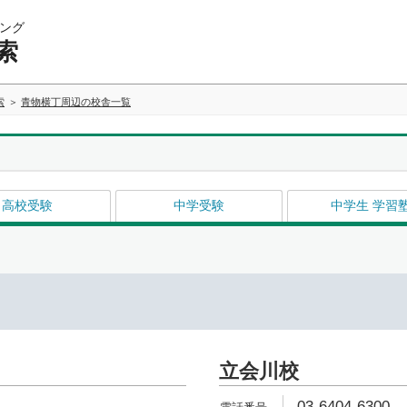
ング
索
索
青物横丁周辺の校舎一覧
高校受験
中学受験
中学生 学習
立会川校
03-6404-6300