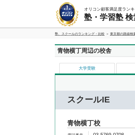
オリコン顧客満足度ランキ
塾・学習塾 検
塾、スクールのランキング・比較
東京都の路線検
青物横丁周辺の校舎
大学受験
スクールIE
青物横丁校
03-5769-0708