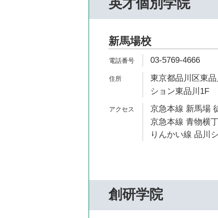
英才個別学院
新馬場校
03-5769-4666
東京都品川区東品川
ション東品川1F
京急本線 新馬場 
京急本線 青物横丁
りんかい線 品川シ
創研学院