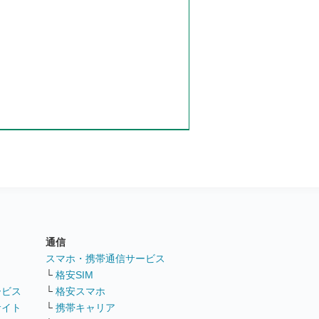
通信
ト
スマホ・携帯通信サービス
└
格安SIM
ービス
└
格安スマホ
サイト
└
携帯キャリア