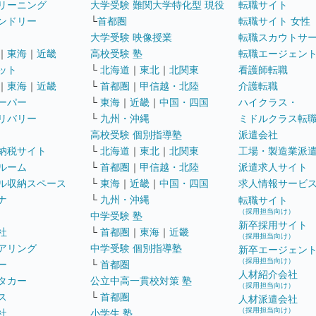
リーニング
大学受験 難関大学特化型 現役
転職サイト
ンドリー
└
首都圏
転職サイト 女性
大学受験 映像授業
転職スカウトサ
｜
東海
｜
近畿
高校受験 塾
転職エージェン
ット
└
北海道
｜
東北
｜
北関東
看護師転職
｜
東海
｜
近畿
└
首都圏
｜
甲信越・北陸
介護転職
ーパー
└
東海
｜
近畿
｜
中国・四国
ハイクラス・
リバリー
└
九州・沖縄
ミドルクラス転
高校受験 個別指導塾
派遣会社
納税サイト
└
北海道
｜
東北
｜
北関東
工場・製造業派
ルーム
└
首都圏
｜
甲信越・北陸
派遣求人サイト
ル収納スペース
└
東海
｜
近畿
｜
中国・四国
求人情報サービ
ナ
└
九州・沖縄
転職サイト
（採用担当向け）
中学受験 塾
新卒採用サイト
社
└
首都圏
｜
東海
｜
近畿
（採用担当向け）
アリング
中学受験 個別指導塾
新卒エージェン
（採用担当向け）
ー
└
首都圏
人材紹介会社
タカー
公立中高一貫校対策 塾
（採用担当向け）
ス
└
首都圏
人材派遣会社
（採用担当向け）
社
小学生 塾