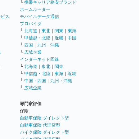
└
携帯キャリア格安ブランド
ホームルーター
ービス
モバイルデータ通信
ト
プロバイダ
└
北海道
｜
東北
｜
関東
｜
東海
└
甲信越・北陸
｜
近畿
｜
中国
└
四国
｜
九州・沖縄
職
└
広域企業
インターネット回線
遣
└
北海道
｜
東北
｜
関東
└
甲信越・北陸
｜
東海
｜
近畿
ス
└
中国・四国
｜
九州・沖縄
└
広域企業
専門家評価
ト
保険
自動車保険 ダイレクト型
自動車保険 代理店型
バイク保険 ダイレクト型