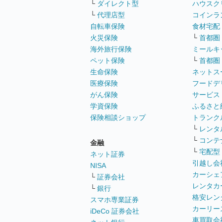
└
ダイレクト型
ハウスク
└
代理店型
コインラ
自転車保険
食材宅配
火災保険
└
首都圏
海外旅行保険
ミールキ
ペット保険
└
首都圏
生命保険
ネットス
医療保険
フードデ
がん保険
サービス
学資保険
ふるさと
保険相談ショップ
トランク
└
レンタ
└
コンテ
金融
└
宅配型
ネット証券
引越し会
NISA
カーシェ
└
証券会社
レンタカ
└
銀行
格安レン
スマホ専業証券
カーリー
iDeCo 証券会社
車買取会