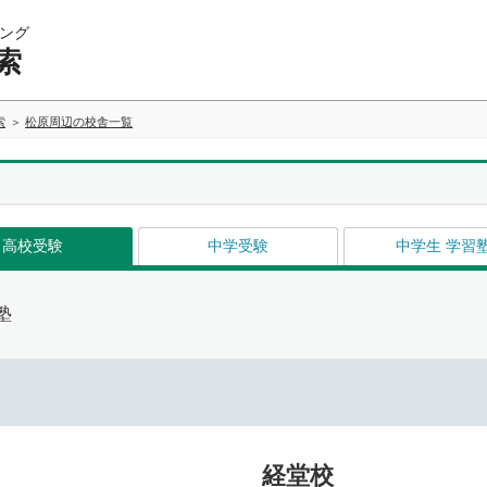
ング
索
索
松原周辺の校舎一覧
高校受験
中学受験
中学生 学習
塾
経堂校