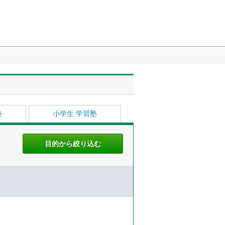
塾
小学生 学習塾