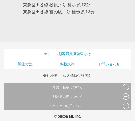
東急世田谷線 松原より 徒歩 約12分
東急世田谷線 宮の坂より 徒歩 約13分
オリコン顧客満足度調査とは
調査方法
掲載規約
お問い合わせ
会社概要
個人情報保護方針
引用・転載について
利用者の声について
当サイトで公開されている情報（文字、写真、イラスト、画像データ等）及びこれらの配
置・編集および構造などについての著作権は株式会社oricon MEに帰属しております。
クッキーの使用について
当サイトに掲載している内容はすべてサービスの利用者が提出された見解・感想です。
これらの情報を権利者の許可なく無断転載・複製などの二次利用を行うことは固く禁じて
弊社が内容について正確性を含め一切保証するものではありません。
おります。
© oricon ME inc.
このサイトでは Cookie を使用して、ユーザーに合わせたコンテンツや広告の表示、ソー
弊社の見解・ 意見ではないことをご理解いただいた上でご覧ください。
シャル メディア機能の提供、広告の表示回数やクリック数の測定を行っています。
また、ユーザーによるサイトの利用状況についても情報を収集し、ソーシャル メディア
や広告配信、データ解析の各パートナーに提供しています。