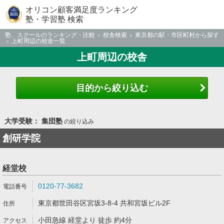
オリコン顧客満足度ランキング
塾・学習塾 検索
塾、スクールのランキング・比較
校舎検索
東京都の駅・市区町村から探す
上町周辺の校舎一覧
上町周辺の校舎
目的から絞り込む
大学受験： 集団塾
の絞り込み
創研学院
経堂校
0120-77-3682
東京都世田谷区宮坂3-8-4 共和宮坂ビル2F
小田急線 経堂より 徒歩 約4分