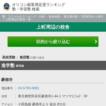
オリコン顧客満足度ランキング
塾・学習塾 検索
塾、スクールのランキング・比較
校舎検索
東京都の駅・市区町村から探す
上町周辺の校舎一覧
上町周辺の校舎
目的から絞り込む
高校受験： 集団塾
の絞り込み
進学塾 ena
豪徳寺
03-5799-6881
東京都世田谷区豪徳寺1-44-1 マツヤビル2・3F
小田急線 豪徳寺より 徒歩 約1分