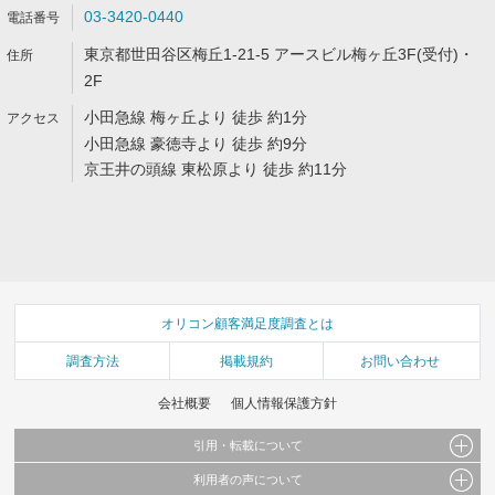
03-3420-0440
東京都世田谷区梅丘1-21-5 アースビル梅ヶ丘3F(受付)・
2F
小田急線 梅ヶ丘より 徒歩 約1分
小田急線 豪徳寺より 徒歩 約9分
京王井の頭線 東松原より 徒歩 約11分
オリコン顧客満足度調査とは
調査方法
掲載規約
お問い合わせ
会社概要
個人情報保護方針
引用・転載について
利用者の声について
当サイトで公開されている情報（文字、写真、イラスト、画像データ等）及びこれらの配