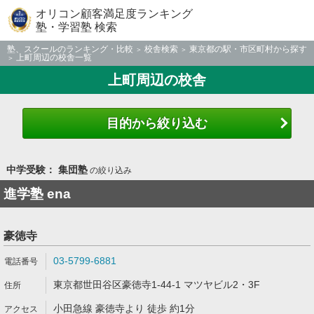
オリコン顧客満足度ランキング
塾・学習塾 検索
塾、スクールのランキング・比較
校舎検索
東京都の駅・市区町村から探す
上町周辺の校舎一覧
上町周辺の校舎
目的から絞り込む
中学受験： 集団塾
の絞り込み
進学塾 ena
豪徳寺
03-5799-6881
東京都世田谷区豪徳寺1-44-1 マツヤビル2・3F
小田急線 豪徳寺より 徒歩 約1分