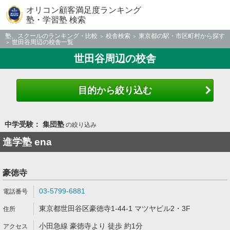
オリコン顧客満足度ランキング
塾・学習塾 検索
塾、スクールのランキング・比較
校舎検索
東京都の駅・市区町村から探す
世田谷周辺の校舎一覧
世田谷周辺の校舎
目的から絞り込む
中学受験： 集団塾
の絞り込み
進学塾 ena
豪徳寺
03-5799-6881
東京都世田谷区豪徳寺1-44-1 マツヤビル2・3F
小田急線 豪徳寺より 徒歩 約1分