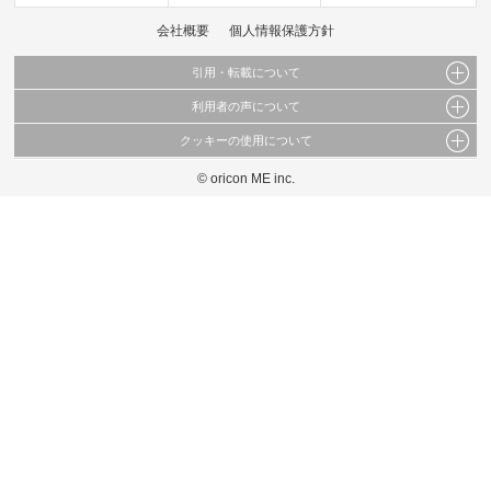
会社概要
個人情報保護方針
引用・転載について
利用者の声について
当サイトで公開されている情報（文字、写真、イラスト、画像データ等）及びこれらの配
置・編集および構造などについての著作権は株式会社oricon MEに帰属しております。
クッキーの使用について
当サイトに掲載している内容はすべてサービスの利用者が提出された見解・感想です。
これらの情報を権利者の許可なく無断転載・複製などの二次利用を行うことは固く禁じて
弊社が内容について正確性を含め一切保証するものではありません。
おります。
© oricon ME inc.
このサイトでは Cookie を使用して、ユーザーに合わせたコンテンツや広告の表示、ソー
弊社の見解・ 意見ではないことをご理解いただいた上でご覧ください。
シャル メディア機能の提供、広告の表示回数やクリック数の測定を行っています。
また、ユーザーによるサイトの利用状況についても情報を収集し、ソーシャル メディア
や広告配信、データ解析の各パートナーに提供しています。
各パートナーは、この情報とユーザーが各パートナーに提供した他の情報や、ユーザーが
各パートナーのサービスを使用したときに収集した他の情報を組み合わせて使用すること
があります。