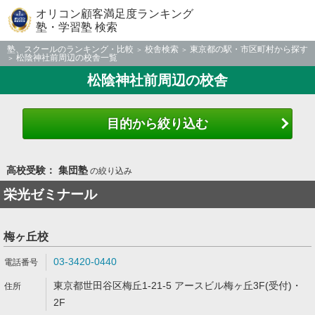
オリコン顧客満足度ランキング
塾・学習塾 検索
塾、スクールのランキング・比較
校舎検索
東京都の駅・市区町村から探す
松陰神社前周辺の校舎一覧
松陰神社前周辺の校舎
目的から絞り込む
高校受験： 集団塾
の絞り込み
栄光ゼミナール
梅ヶ丘校
03-3420-0440
東京都世田谷区梅丘1-21-5 アースビル梅ヶ丘3F(受付)・
2F