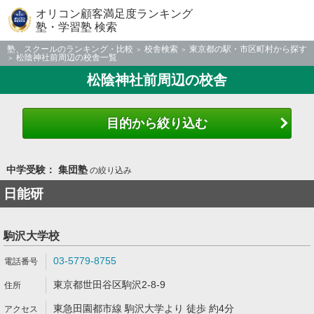
オリコン顧客満足度ランキング
塾・学習塾 検索
塾、スクールのランキング・比較
校舎検索
東京都の駅・市区町村から探す
松陰神社前周辺の校舎一覧
松陰神社前周辺の校舎
目的から絞り込む
中学受験： 集団塾
の絞り込み
日能研
駒沢大学校
03-5779-8755
東京都世田谷区駒沢2-8-9
東急田園都市線 駒沢大学より 徒歩 約4分