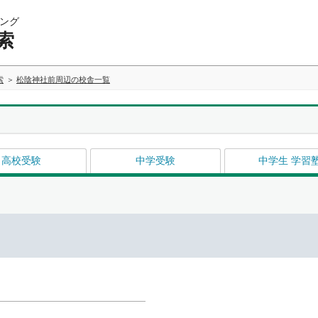
ング
索
索
松陰神社前周辺の校舎一覧
高校受験
中学受験
中学生 学習