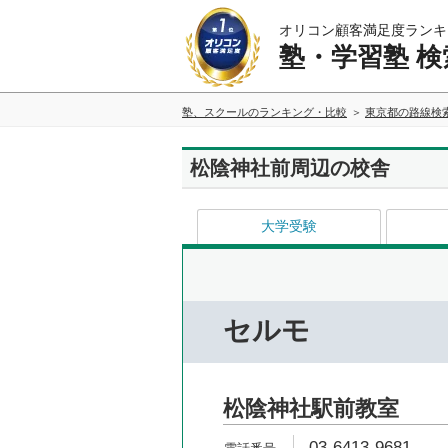
オリコン顧客満足度ランキ
塾・学習塾 検
塾、スクールのランキング・比較
東京都の路線検
松陰神社前周辺の校舎
大学受験
セルモ
松陰神社駅前教室
03-6413-9681