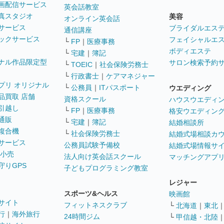
画配信サービス
英会話教室
真スタジオ
美容
オンライン英会話
サービス
ブライダルエス
通信講座
ックサービス
フェイシャルエ
└
FP
｜
医療事務
ボディエステ
└
宅建
｜
簿記
ナル作品限定型
サロン検索予約
└
TOEIC
｜
社会保険労務士
└
行政書士
｜
ケアマネジャー
プリ オリジナル
└
公務員
｜
ITパスポート
ウエディング
品買取 店舗
資格スクール
ハウスウエディ
引越し
└
FP
｜
医療事務
格安ウエディン
通販
└
宅建
｜
簿記
結婚相談所
複合機
└
社会保険労務士
結婚式場相談カ
サービス
公務員試験予備校
結婚式場情報サ
 小売
法人向け英会話スクール
マッチングアプ
守りGPS
子どもプログラミング教室
レジャー
スポーツ&ヘルス
映画館
サイト
フィットネスクラブ
└
北海道
｜
東北
行
｜
海外旅行
24時間ジム
└
甲信越・北陸