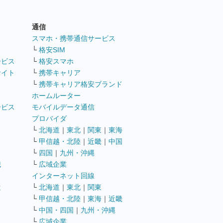
通信
ト
スマホ・携帯通信サービス
└
格安SIM
ービス
└
格安スマホ
サイト
└
携帯キャリア
└
携帯キャリア格安ブランド
ホームルーター
ービス
モバイルデータ通信
ト
プロバイダ
└
北海道
｜
東北
｜
関東
｜
東海
└
甲信越・北陸
｜
近畿
｜
中国
└
四国
｜
九州・沖縄
職
└
広域企業
インターネット回線
遣
└
北海道
｜
東北
｜
関東
└
甲信越・北陸
｜
東海
｜
近畿
ス
└
中国・四国
｜
九州・沖縄
└
広域企業