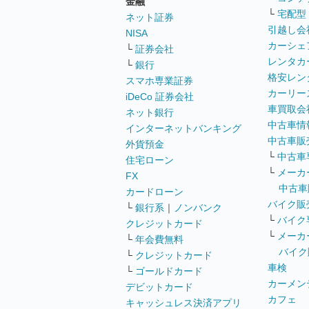
金融
└
宅配型
ネット証券
引越し会
NISA
カーシェ
└
証券会社
レンタカ
└
銀行
格安レン
スマホ専業証券
カーリー
iDeCo 証券会社
車買取会
ネット銀行
中古車情
インターネットバンキング
中古車販
外貨預金
└
中古車
住宅ローン
└
メーカ
FX
中古車
カードローン
バイク販
└
銀行系
｜
ノンバンク
└
バイク
クレジットカード
└
メーカ
└
年会費無料
バイク
└
クレジットカード
車検
└
ゴールドカード
カーメン
デビットカード
カフェ
キャッシュレス決済アプリ