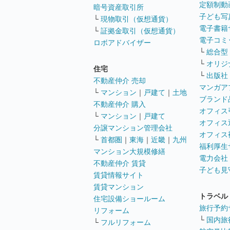
定額制動
暗号資産取引所
子ども写
└
現物取引（仮想通貨）
電子書籍
└
証拠金取引（仮想通貨）
電子コミ
ロボアドバイザー
└
総合型
└
オリジ
住宅
└
出版社
不動産仲介 売却
マンガア
└
マンション
｜
戸建て
｜
土地
ブランド
不動産仲介 購入
オフィス
└
マンション
｜
戸建て
オフィス
分譲マンション管理会社
オフィス
└
首都圏
｜
東海
｜
近畿
｜
九州
福利厚生
マンション大規模修繕
電力会社
不動産仲介 賃貸
子ども見
賃貸情報サイト
賃貸マンション
トラベル
住宅設備ショールーム
旅行予約
リフォーム
└
国内旅
└
フルリフォーム