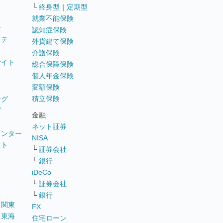
└
終身型
｜
定期型
就業不能保険
テ
認知症保険
ステ
外貨建て保険
介護保険
サイト
総合保障保険
個人年金保険
変額保険
積立保険
ング
グ
金融
ネット証券
ウンター
NISA
イト
└
証券会社
リ
└
銀行
iDeCo
└
証券会社
└
銀行
｜
関東
FX
｜
東海
住宅ローン