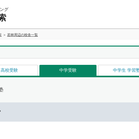
ング
索
索
若林周辺の校舎一覧
高校受験
中学受験
中学生 学習
塾
ー