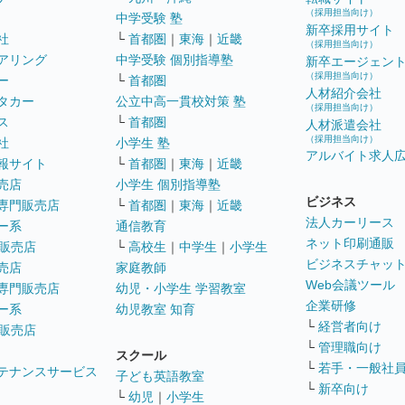
（採用担当向け）
中学受験 塾
新卒採用サイト
社
└
首都圏
｜
東海
｜
近畿
（採用担当向け）
アリング
中学受験 個別指導塾
新卒エージェン
（採用担当向け）
ー
└
首都圏
人材紹介会社
タカー
公立中高一貫校対策 塾
（採用担当向け）
ス
└
首都圏
人材派遣会社
（採用担当向け）
社
小学生 塾
アルバイト求人
報サイト
└
首都圏
｜
東海
｜
近畿
売店
小学生 個別指導塾
ビジネス
専門販売店
└
首都圏
｜
東海
｜
近畿
法人カーリース
ー系
通信教育
ネット印刷通販
販売店
└
高校生
｜
中学生
｜
小学生
ビジネスチャッ
売店
家庭教師
Web会議ツール
専門販売店
幼児・小学生 学習教室
企業研修
ー系
幼児教室 知育
└
経営者向け
販売店
└
管理職向け
スクール
└
若手・一般社
テナンスサービス
子ども英語教室
└
新卒向け
└
幼児
｜
小学生