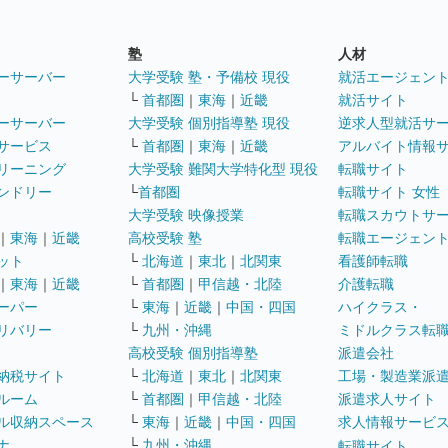
塾
人材
ーサーバー
大学受験 塾・予備校 現役
就活エージェン
└
首都圏
｜
東海
｜
近畿
就活サイト
ーサーバー
大学受験 個別指導塾 現役
逆求人型就活サ
サービス
└
首都圏
｜
東海
｜
近畿
アルバイト情報
リーニング
大学受験 難関大学特化型 現役
転職サイト
ンドリー
└
首都圏
転職サイト 女性
大学受験 映像授業
転職スカウトサ
｜
東海
｜
近畿
高校受験 塾
転職エージェン
ット
└
北海道
｜
東北
｜
北関東
看護師転職
｜
東海
｜
近畿
└
首都圏
｜
甲信越・北陸
介護転職
ーパー
└
東海
｜
近畿
｜
中国・四国
ハイクラス・
リバリー
└
九州・沖縄
ミドルクラス転
高校受験 個別指導塾
派遣会社
納税サイト
└
北海道
｜
東北
｜
北関東
工場・製造業派
ルーム
└
首都圏
｜
甲信越・北陸
派遣求人サイト
ル収納スペース
└
東海
｜
近畿
｜
中国・四国
求人情報サービ
ナ
└
九州・沖縄
転職サイト