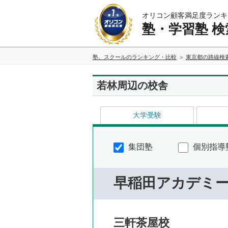
オリコン顧客満足度ランキ
塾・学習塾 検
塾、スクールのランキング・比較
東京都の路線検
若林周辺の校舎
大学受験
集団塾
個別指導
早稲田アカデミ
三軒茶屋校