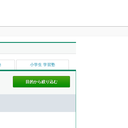
塾
小学生 学習塾