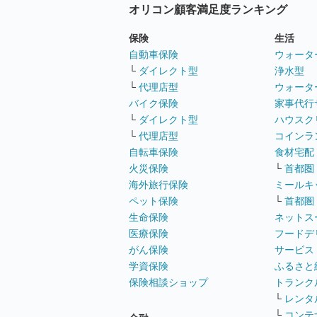
オリコン顧客満足度ランキング
保険
生活
自動車保険
ウォータ
└
ダイレクト型
浄水型
└
代理店型
ウォータ
バイク保険
家事代行
└
ダイレクト型
ハウスク
└
代理店型
コインラ
自転車保険
食材宅配
火災保険
└
首都圏
海外旅行保険
ミールキ
ペット保険
└
首都圏
生命保険
ネットス
医療保険
フードデ
がん保険
サービス
学資保険
ふるさと
保険相談ショップ
トランク
└
レンタ
└
コンテ