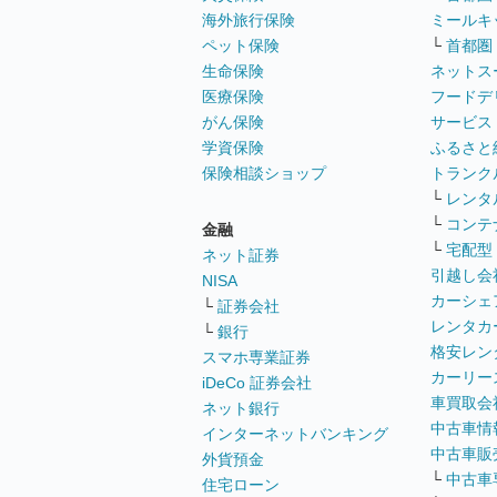
海外旅行保険
ミールキ
ペット保険
└
首都圏
生命保険
ネットス
医療保険
フードデ
がん保険
サービス
学資保険
ふるさと
保険相談ショップ
トランク
└
レンタ
└
コンテ
金融
└
宅配型
ネット証券
引越し会
NISA
カーシェ
└
証券会社
レンタカ
└
銀行
格安レン
スマホ専業証券
カーリー
iDeCo 証券会社
車買取会
ネット銀行
中古車情
インターネットバンキング
中古車販
外貨預金
└
中古車
住宅ローン