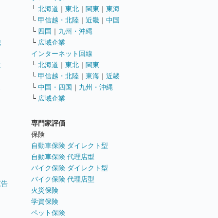
└
北海道
｜
東北
｜
関東
｜
東海
└
甲信越・北陸
｜
近畿
｜
中国
└
四国
｜
九州・沖縄
職
└
広域企業
インターネット回線
遣
└
北海道
｜
東北
｜
関東
└
甲信越・北陸
｜
東海
｜
近畿
ス
└
中国・四国
｜
九州・沖縄
└
広域企業
専門家評価
ト
保険
自動車保険 ダイレクト型
自動車保険 代理店型
バイク保険 ダイレクト型
バイク保険 代理店型
広告
火災保険
学資保険
ペット保険