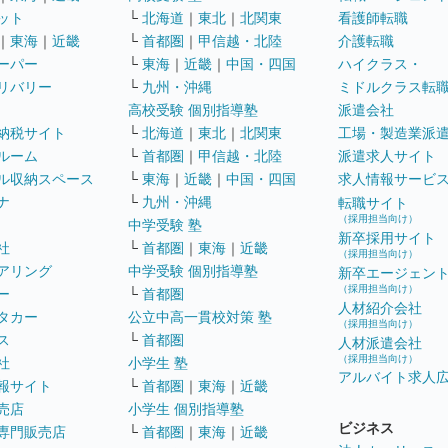
ット
└
北海道
｜
東北
｜
北関東
看護師転職
｜
東海
｜
近畿
└
首都圏
｜
甲信越・北陸
介護転職
ーパー
└
東海
｜
近畿
｜
中国・四国
ハイクラス・
リバリー
└
九州・沖縄
ミドルクラス転
高校受験 個別指導塾
派遣会社
納税サイト
└
北海道
｜
東北
｜
北関東
工場・製造業派
ルーム
└
首都圏
｜
甲信越・北陸
派遣求人サイト
ル収納スペース
└
東海
｜
近畿
｜
中国・四国
求人情報サービ
ナ
└
九州・沖縄
転職サイト
（採用担当向け）
中学受験 塾
新卒採用サイト
社
└
首都圏
｜
東海
｜
近畿
（採用担当向け）
アリング
中学受験 個別指導塾
新卒エージェン
（採用担当向け）
ー
└
首都圏
人材紹介会社
タカー
公立中高一貫校対策 塾
（採用担当向け）
ス
└
首都圏
人材派遣会社
（採用担当向け）
社
小学生 塾
アルバイト求人
報サイト
└
首都圏
｜
東海
｜
近畿
売店
小学生 個別指導塾
ビジネス
専門販売店
└
首都圏
｜
東海
｜
近畿