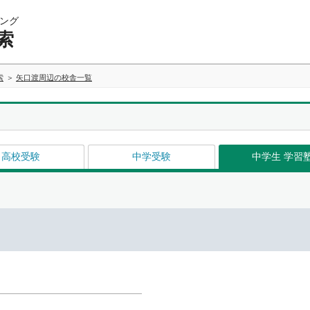
ング
索
索
矢口渡周辺の校舎一覧
高校受験
中学受験
中学生 学習