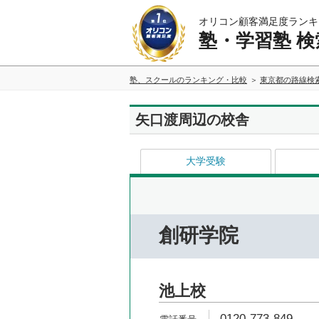
オリコン顧客満足度ランキ
塾・学習塾 検
塾、スクールのランキング・比較
東京都の路線検
矢口渡周辺の校舎
大学受験
創研学院
池上校
0120-773-849