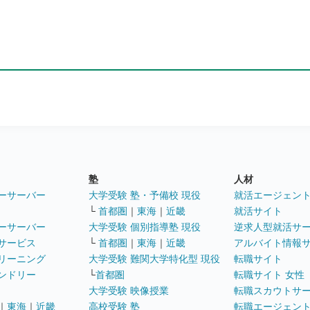
塾
人材
ーサーバー
大学受験 塾・予備校 現役
就活エージェン
└
首都圏
｜
東海
｜
近畿
就活サイト
ーサーバー
大学受験 個別指導塾 現役
逆求人型就活サ
サービス
└
首都圏
｜
東海
｜
近畿
アルバイト情報
リーニング
大学受験 難関大学特化型 現役
転職サイト
ンドリー
└
首都圏
転職サイト 女性
大学受験 映像授業
転職スカウトサ
｜
東海
｜
近畿
高校受験 塾
転職エージェン