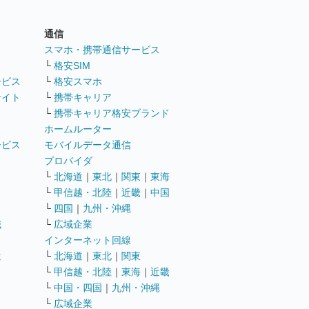
通信
ト
スマホ・携帯通信サービス
└
格安SIM
ービス
└
格安スマホ
サイト
└
携帯キャリア
└
携帯キャリア格安ブランド
ホームルーター
ービス
モバイルデータ通信
ト
プロバイダ
└
北海道
｜
東北
｜
関東
｜
東海
└
甲信越・北陸
｜
近畿
｜
中国
└
四国
｜
九州・沖縄
職
└
広域企業
インターネット回線
遣
└
北海道
｜
東北
｜
関東
└
甲信越・北陸
｜
東海
｜
近畿
ス
└
中国・四国
｜
九州・沖縄
└
広域企業