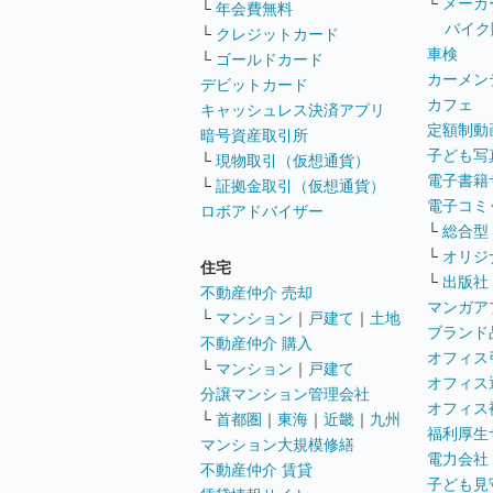
└
メーカ
└
年会費無料
バイク
└
クレジットカード
車検
└
ゴールドカード
カーメン
デビットカード
カフェ
キャッシュレス決済アプリ
定額制動
暗号資産取引所
子ども写
└
現物取引（仮想通貨）
電子書籍
└
証拠金取引（仮想通貨）
電子コミ
ロボアドバイザー
└
総合型
└
オリジ
住宅
└
出版社
不動産仲介 売却
マンガア
└
マンション
｜
戸建て
｜
土地
ブランド
不動産仲介 購入
オフィス
└
マンション
｜
戸建て
オフィス
分譲マンション管理会社
オフィス
└
首都圏
｜
東海
｜
近畿
｜
九州
福利厚生
マンション大規模修繕
電力会社
不動産仲介 賃貸
子ども見