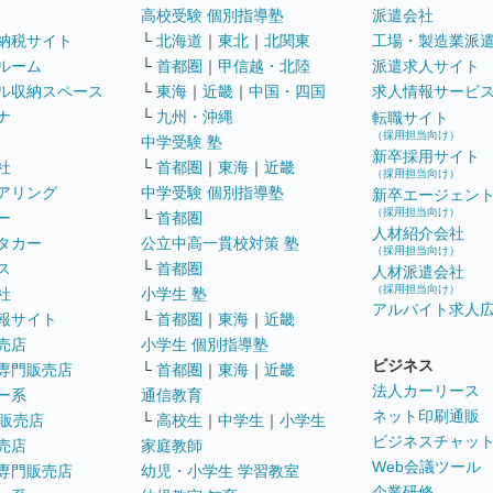
高校受験 個別指導塾
派遣会社
納税サイト
└
北海道
｜
東北
｜
北関東
工場・製造業派
ルーム
└
首都圏
｜
甲信越・北陸
派遣求人サイト
ル収納スペース
└
東海
｜
近畿
｜
中国・四国
求人情報サービ
ナ
└
九州・沖縄
転職サイト
（採用担当向け）
中学受験 塾
新卒採用サイト
社
└
首都圏
｜
東海
｜
近畿
（採用担当向け）
アリング
中学受験 個別指導塾
新卒エージェン
（採用担当向け）
ー
└
首都圏
人材紹介会社
タカー
公立中高一貫校対策 塾
（採用担当向け）
ス
└
首都圏
人材派遣会社
（採用担当向け）
社
小学生 塾
アルバイト求人
報サイト
└
首都圏
｜
東海
｜
近畿
売店
小学生 個別指導塾
ビジネス
専門販売店
└
首都圏
｜
東海
｜
近畿
法人カーリース
ー系
通信教育
ネット印刷通販
販売店
└
高校生
｜
中学生
｜
小学生
ビジネスチャッ
売店
家庭教師
Web会議ツール
専門販売店
幼児・小学生 学習教室
企業研修