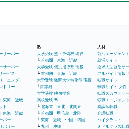
塾
人材
ーサーバー
大学受験 塾・予備校 現役
就活エージェン
└
首都圏
｜
東海
｜
近畿
就活サイト
ーサーバー
大学受験 個別指導塾 現役
逆求人型就活サ
サービス
└
首都圏
｜
東海
｜
近畿
アルバイト情報
リーニング
大学受験 難関大学特化型 現役
転職サイト
ンドリー
└
首都圏
転職サイト 女性
大学受験 映像授業
転職スカウトサ
｜
東海
｜
近畿
高校受験 塾
転職エージェン
ット
└
北海道
｜
東北
｜
北関東
看護師転職
｜
東海
｜
近畿
└
首都圏
｜
甲信越・北陸
介護転職
ーパー
└
東海
｜
近畿
｜
中国・四国
ハイクラス・
リバリー
└
九州・沖縄
ミドルクラス転