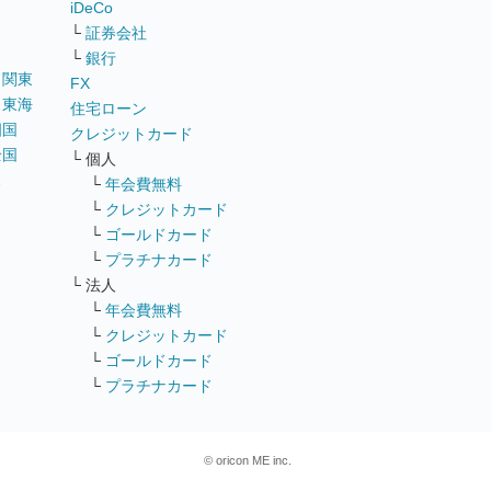
iDeCo
└
証券会社
└
銀行
｜
関東
FX
｜
東海
住宅ローン
四国
クレジットカード
全国
└ 個人
ス
└
年会費無料
└
クレジットカード
└
ゴールドカード
└
プラチナカード
└ 法人
└
年会費無料
└
クレジットカード
└
ゴールドカード
└
プラチナカード
© oricon ME inc.