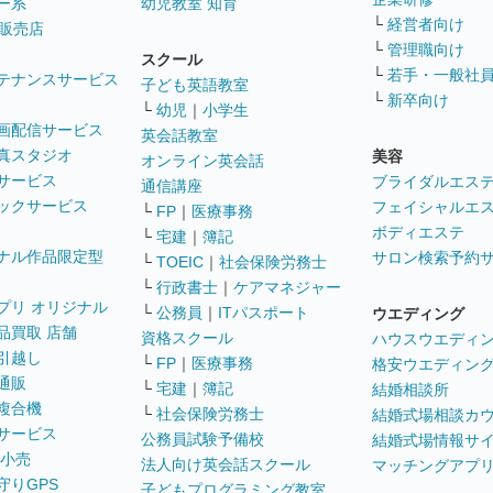
ー系
幼児教室 知育
└
経営者向け
販売店
└
管理職向け
スクール
└
若手・一般社
テナンスサービス
子ども英語教室
└
新卒向け
└
幼児
｜
小学生
画配信サービス
英会話教室
真スタジオ
美容
オンライン英会話
サービス
ブライダルエス
通信講座
ックサービス
フェイシャルエ
└
FP
｜
医療事務
ボディエステ
└
宅建
｜
簿記
ナル作品限定型
サロン検索予約
└
TOEIC
｜
社会保険労務士
└
行政書士
｜
ケアマネジャー
プリ オリジナル
└
公務員
｜
ITパスポート
ウエディング
品買取 店舗
資格スクール
ハウスウエディ
引越し
└
FP
｜
医療事務
格安ウエディン
通販
└
宅建
｜
簿記
結婚相談所
複合機
└
社会保険労務士
結婚式場相談カ
サービス
公務員試験予備校
結婚式場情報サ
 小売
法人向け英会話スクール
マッチングアプ
守りGPS
子どもプログラミング教室