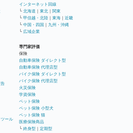
インターネット回線
遣
└
北海道
｜
東北
｜
関東
└
甲信越・北陸
｜
東海
｜
近畿
ス
└
中国・四国
｜
九州・沖縄
└
広域企業
専門家評価
ト
保険
自動車保険 ダイレクト型
自動車保険 代理店型
バイク保険 ダイレクト型
バイク保険 代理店型
広告
火災保険
学資保険
ペット保険
ペット保険 小型犬
ペット保険 猫
トツール
医療保険商品
└
終身型
｜
定期型