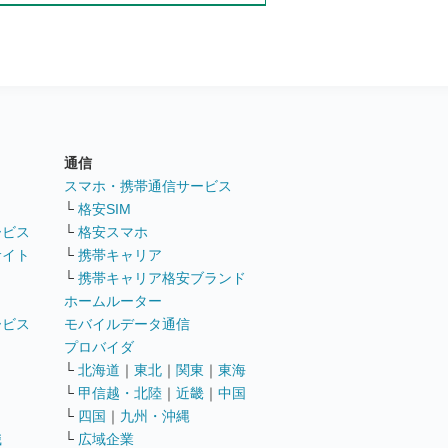
通信
ト
スマホ・携帯通信サービス
└
格安SIM
ービス
└
格安スマホ
サイト
└
携帯キャリア
└
携帯キャリア格安ブランド
ホームルーター
ービス
モバイルデータ通信
ト
プロバイダ
└
北海道
｜
東北
｜
関東
｜
東海
└
甲信越・北陸
｜
近畿
｜
中国
└
四国
｜
九州・沖縄
職
└
広域企業