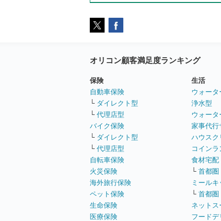
オリコン顧客満足度ランキング
保険
生活
自動車保険
ウォータ
└
ダイレクト型
浄水型
└
代理店型
ウォータ
バイク保険
家事代行
└
ダイレクト型
ハウスク
└
代理店型
コインラ
自転車保険
食材宅配
火災保険
└
首都圏
海外旅行保険
ミールキ
ペット保険
└
首都圏
生命保険
ネットス
医療保険
フードデ