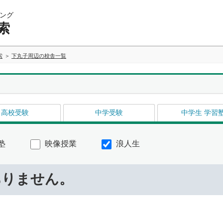
ング
索
索
下丸子周辺の校舎一覧
高校受験
中学受験
中学生 学習
塾
映像授業
浪人生
ありません。