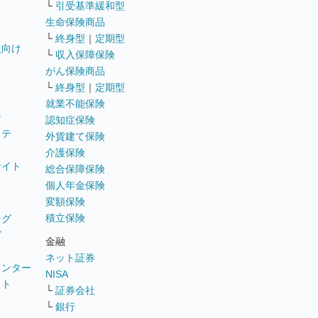
└
引受基準緩和型
生命保険商品
└
終身型
｜
定期型
員向け
└
収入保障保険
がん保険商品
└
終身型
｜
定期型
就業不能保険
テ
認知症保険
ステ
外貨建て保険
介護保険
サイト
総合保障保険
個人年金保険
変額保険
積立保険
ング
グ
金融
ネット証券
ウンター
NISA
イト
└
証券会社
リ
└
銀行