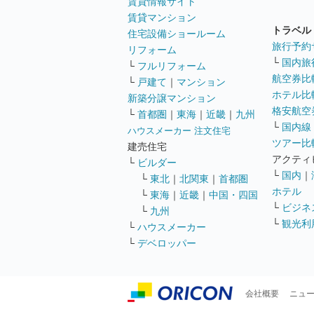
賃貸情報サイト
賃貸マンション
トラベル
住宅設備ショールーム
旅行予約
リフォーム
└
国内旅
└
フルリフォーム
航空券比
└
戸建て
｜
マンション
ホテル比
新築分譲マンション
格安航空券
└
首都圏
｜
東海
｜
近畿
｜
九州
└
国内線
ハウスメーカー 注文住宅
ツアー比
建売住宅
アクティ
└
ビルダー
└
国内
｜
└
東北
｜
北関東
｜
首都圏
ホテル
└
東海
｜
近畿
｜
中国・四国
└
ビジネ
└
九州
└
観光利
└
ハウスメーカー
└
デベロッパー
会社概要
ニュ