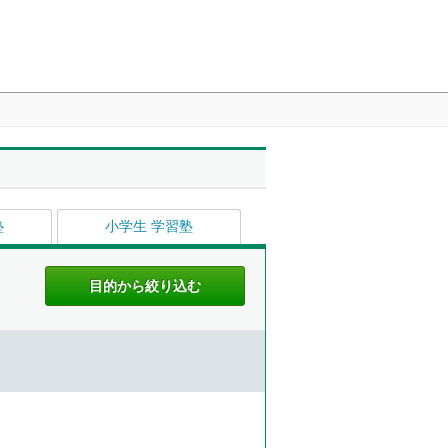
塾
小学生 学習塾