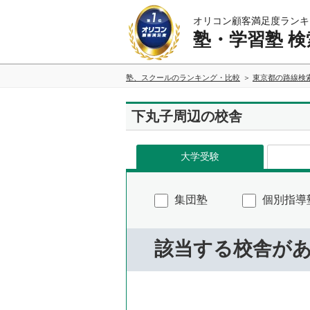
オリコン顧客満足度ランキ
塾・学習塾 検
塾、スクールのランキング・比較
東京都の路線検
下丸子周辺の校舎
大学受験
集団塾
個別指導
該当する校舎が