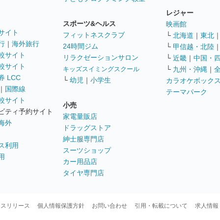
レジャー
スポーツ&ヘルス
映画館
サイト
フィットネスクラブ
└
北海道
｜
東北
行
｜
海外旅行
24時間ジム
└
甲信越・北陸
較サイト
リラクゼーションサロン
└
近畿
｜
中国・
較サイト
キッズスイミングスクール
└
九州・沖縄
｜
 LCC
└
幼児
｜
小学生
カラオケボック
｜
国際線
テーマパーク
較サイト
小売
ビティ予約サイト
家電量販店
海外
ドラッグストア
紳士服専門店
ス利用
スーツショップ
用
カー用品店
タイヤ専門店
ースリリース
個人情報保護方針
お問い合わせ
引用・転載について
求人情報