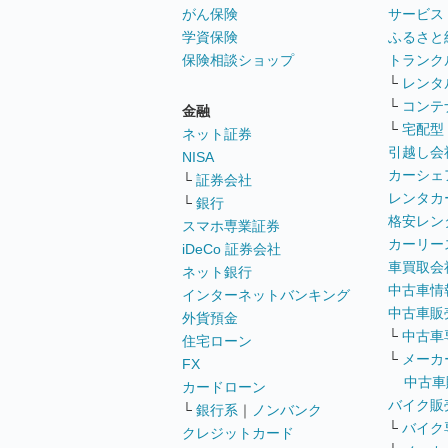
がん保険
サービス
学資保険
ふるさと
保険相談ショップ
トランク
└
レンタ
└
コンテ
金融
└
宅配型
ネット証券
引越し会
NISA
カーシェ
└
証券会社
レンタカ
└
銀行
格安レン
スマホ専業証券
カーリー
iDeCo 証券会社
車買取会
ネット銀行
中古車情
インターネットバンキング
中古車販
外貨預金
└
中古車
住宅ローン
└
メーカ
FX
中古車
カードローン
バイク販
└
銀行系
｜
ノンバンク
└
バイク
クレジットカード