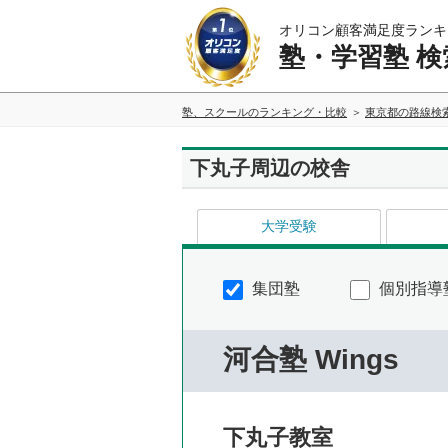
オリコン顧客満足度ランキ
塾・学習塾 検
塾、スクールのランキング・比較
東京都の路線検
下丸子周辺の校舎
大学受験
集団塾
個別指導
河合塾 Wings
下丸子教室