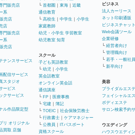
ビジネス
専門販売店
└
首都圏
｜
東海
｜
近畿
法人カーリース
ー系
通信教育
ネット印刷通販
販売店
└
高校生
｜
中学生
｜
小学生
ビジネスチャッ
売店
家庭教師
Web会議ツール
専門販売店
幼児・小学生 学習教室
企業研修
ー系
幼児教室 知育
└
経営者向け
販売店
└
管理職向け
スクール
└
若手・一般社
テナンスサービス
子ども英語教室
└
新卒向け
└
幼児
｜
小学生
画配信サービス
英会話教室
真スタジオ
美容
オンライン英会話
サービス
ブライダルエス
通信講座
ックサービス
フェイシャルエ
└
FP
｜
医療事務
ボディエステ
└
宅建
｜
簿記
ナル作品限定型
サロン検索予約
└
TOEIC
｜
社会保険労務士
└
行政書士
｜
ケアマネジャー
プリ オリジナル
└
公務員
｜
ITパスポート
ウエディング
品買取 店舗
資格スクール
ハウスウエディ