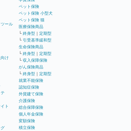
ペット保険
ペット保険 小型犬
ペット保険 猫
トツール
医療保険商品
└
終身型
｜
定期型
└
引受基準緩和型
生命保険商品
└
終身型
｜
定期型
員向け
└
収入保障保険
がん保険商品
└
終身型
｜
定期型
就業不能保険
テ
認知症保険
ステ
外貨建て保険
介護保険
サイト
総合保障保険
個人年金保険
変額保険
積立保険
ング