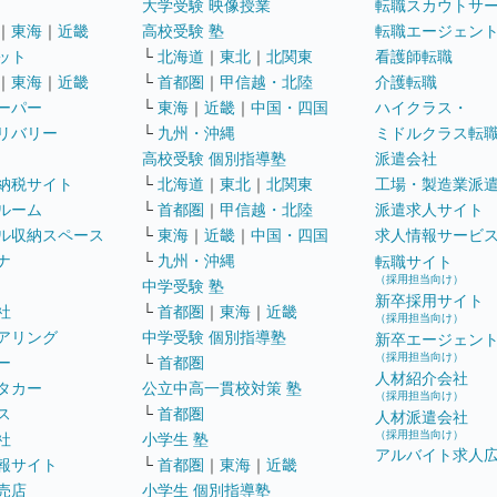
大学受験 映像授業
転職スカウトサ
｜
東海
｜
近畿
高校受験 塾
転職エージェン
ット
└
北海道
｜
東北
｜
北関東
看護師転職
｜
東海
｜
近畿
└
首都圏
｜
甲信越・北陸
介護転職
ーパー
└
東海
｜
近畿
｜
中国・四国
ハイクラス・
リバリー
└
九州・沖縄
ミドルクラス転
高校受験 個別指導塾
派遣会社
納税サイト
└
北海道
｜
東北
｜
北関東
工場・製造業派
ルーム
└
首都圏
｜
甲信越・北陸
派遣求人サイト
ル収納スペース
└
東海
｜
近畿
｜
中国・四国
求人情報サービ
ナ
└
九州・沖縄
転職サイト
（採用担当向け）
中学受験 塾
新卒採用サイト
社
└
首都圏
｜
東海
｜
近畿
（採用担当向け）
アリング
中学受験 個別指導塾
新卒エージェン
（採用担当向け）
ー
└
首都圏
人材紹介会社
タカー
公立中高一貫校対策 塾
（採用担当向け）
ス
└
首都圏
人材派遣会社
（採用担当向け）
社
小学生 塾
アルバイト求人
報サイト
└
首都圏
｜
東海
｜
近畿
売店
小学生 個別指導塾