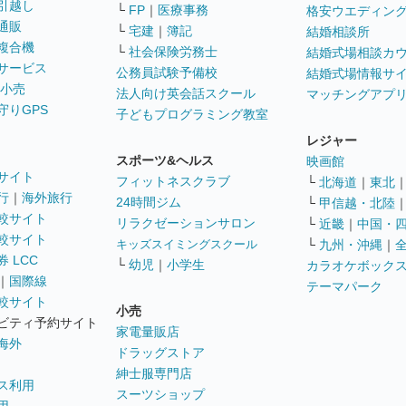
引越し
└
FP
｜
医療事務
格安ウエディン
通販
└
宅建
｜
簿記
結婚相談所
複合機
└
社会保険労務士
結婚式場相談カ
サービス
公務員試験予備校
結婚式場情報サ
 小売
法人向け英会話スクール
マッチングアプ
守りGPS
子どもプログラミング教室
レジャー
スポーツ&ヘルス
映画館
サイト
フィットネスクラブ
└
北海道
｜
東北
行
｜
海外旅行
24時間ジム
└
甲信越・北陸
較サイト
リラクゼーションサロン
└
近畿
｜
中国・
較サイト
キッズスイミングスクール
└
九州・沖縄
｜
 LCC
└
幼児
｜
小学生
カラオケボック
｜
国際線
テーマパーク
較サイト
小売
ビティ予約サイト
家電量販店
海外
ドラッグストア
紳士服専門店
ス利用
スーツショップ