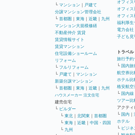
オフィス
└
マンション
｜
戸建て
オフィス
分譲マンション管理会社
オフィス
└
首都圏
｜
東海
｜
近畿
｜
九州
福利厚生
マンション大規模修繕
電力会社
不動産仲介 賃貸
子ども見
賃貸情報サイト
賃貸マンション
トラベル
住宅設備ショールーム
旅行予約
リフォーム
└
国内旅
└
フルリフォーム
航空券比
└
戸建て
｜
マンション
ホテル比
新築分譲マンション
格安航空券
└
首都圏
｜
東海
｜
近畿
｜
九州
└
国内線
ハウスメーカー 注文住宅
ツアー比
建売住宅
アクティ
└
ビルダー
└
国内
｜
└
東北
｜
北関東
｜
首都圏
ホテル
└
東海
｜
近畿
｜
中国・四国
└
ビジネ
└
九州