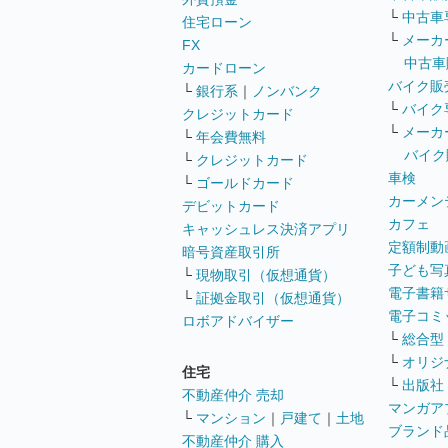
└
中古車
住宅ローン
└
メーカ
FX
中古車
カードローン
バイク販
└
銀行系
｜
ノンバンク
└
バイク
クレジットカード
└
メーカ
└
年会費無料
バイク
└
クレジットカード
車検
└
ゴールドカード
カーメン
デビットカード
カフェ
キャッシュレス決済アプリ
定額制動
暗号資産取引所
子ども写
└
現物取引（仮想通貨）
電子書籍
└
証拠金取引（仮想通貨）
電子コミ
ロボアドバイザー
└
総合型
└
オリジ
住宅
└
出版社
不動産仲介 売却
マンガア
└
マンション
｜
戸建て
｜
土地
ブランド
不動産仲介 購入