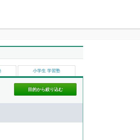
塾
小学生 学習塾