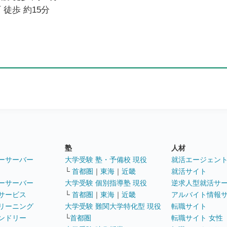
 徒歩 約15分
塾
人材
ーサーバー
大学受験 塾・予備校 現役
就活エージェン
└
首都圏
｜
東海
｜
近畿
就活サイト
ーサーバー
大学受験 個別指導塾 現役
逆求人型就活サ
サービス
└
首都圏
｜
東海
｜
近畿
アルバイト情報
リーニング
大学受験 難関大学特化型 現役
転職サイト
ンドリー
└
首都圏
転職サイト 女性