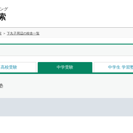
ング
索
索
下丸子周辺の校舎一覧
高校受験
中学受験
中学生 学習
塾