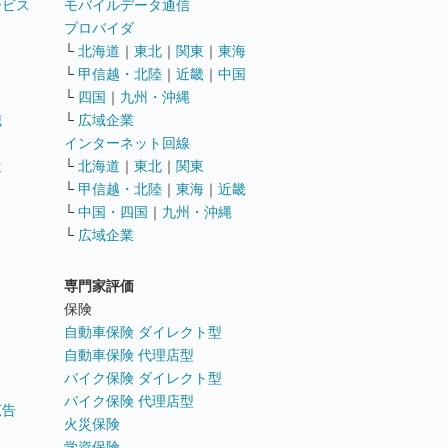
ービス
モバイルデータ通信
ト
プロバイダ
└
北海道
｜
東北
｜
関東
｜
東海
└
甲信越・北陸
｜
近畿
｜
中国
└
四国
｜
九州・沖縄
職
└
広域企業
インターネット回線
遣
└
北海道
｜
東北
｜
関東
└
甲信越・北陸
｜
東海
｜
近畿
ス
└
中国・四国
｜
九州・沖縄
└
広域企業
専門家評価
ト
保険
自動車保険 ダイレクト型
自動車保険 代理店型
バイク保険 ダイレクト型
バイク保険 代理店型
広告
火災保険
学資保険