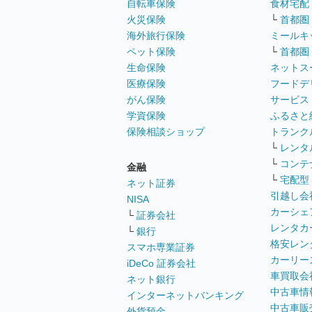
自転車保険
食材宅配
火災保険
└
首都圏
海外旅行保険
ミールキ
ペット保険
└
首都圏
生命保険
ネットス
医療保険
フードデ
がん保険
サービス
学資保険
ふるさと
保険相談ショップ
トランク
└
レンタ
└
コンテ
金融
└
宅配型
ネット証券
引越し会
NISA
カーシェ
└
証券会社
レンタカ
└
銀行
格安レン
スマホ専業証券
カーリー
iDeCo 証券会社
車買取会
ネット銀行
中古車情
インターネットバンキング
中古車販
外貨預金