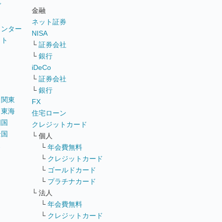
グ
金融
ネット証券
ウンター
NISA
イト
└
証券会社
リ
└
銀行
iDeCo
└
証券会社
└
銀行
｜
関東
FX
｜
東海
住宅ローン
四国
クレジットカード
全国
└ 個人
ス
└
年会費無料
└
クレジットカード
└
ゴールドカード
└
プラチナカード
└ 法人
└
年会費無料
└
クレジットカード