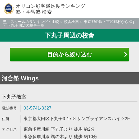
オリコン顧客満足度ランキング
塾・学習塾 検索
塾、スクールのランキング・比較
校舎検索
東京都の駅・市区町村から探す
下丸子周辺の校舎一覧
下丸子周辺の校舎
目的から絞り込む
河合塾 Wings
下丸子教室
03-5741-3327
東京都大田区下丸子3-17-8 サンブライアンスハイツ2F
東急多摩川線 下丸子より 徒歩 約2分
東急多摩川線 鵜の木より 徒歩 約10分