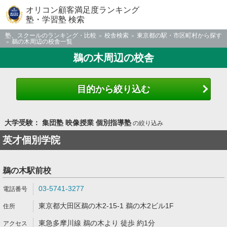
オリコン顧客満足度ランキング
塾・学習塾 検索
塾、スクールのランキング・比較
校舎検索
東京都の駅・市区町村から探す
鵜の木周辺の校舎一覧
鵜の木周辺の校舎
目的から絞り込む
大学受験： 集団塾 映像授業 個別指導塾
の絞り込み
英才個別学院
鵜の木駅前校
03-5741-3277
東京都大田区鵜の木2-15-1 鵜の木2ビル1F
東急多摩川線 鵜の木より 徒歩 約1分