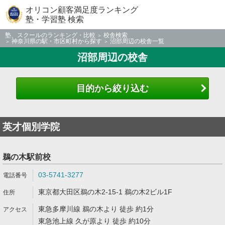
オリコン顧客満足度ランキング
塾・学習塾 検索
塾、スクールのランキング・比較
校舎検索
神奈川県の駅・市区町村から探す
沼部周辺の校舎一覧
沼部周辺の校舎
目的から絞り込む
英才個別学院
鵜の木駅前校
03-5741-3277
東京都大田区鵜の木2-15-1 鵜の木2ビル1F
東急多摩川線 鵜の木より 徒歩 約1分
東急池上線 久が原より 徒歩 約10分