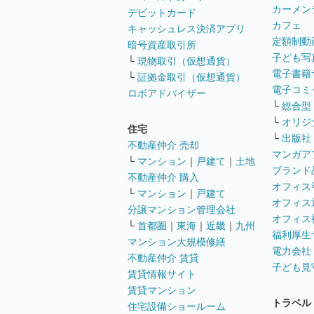
カーメン
デビットカード
カフェ
キャッシュレス決済アプリ
定額制動
暗号資産取引所
子ども写
└
現物取引（仮想通貨）
電子書籍
└
証拠金取引（仮想通貨）
電子コミ
ロボアドバイザー
└
総合型
└
オリジ
住宅
└
出版社
不動産仲介 売却
マンガア
└
マンション
｜
戸建て
｜
土地
ブランド
不動産仲介 購入
オフィス
└
マンション
｜
戸建て
オフィス
分譲マンション管理会社
オフィス
└
首都圏
｜
東海
｜
近畿
｜
九州
福利厚生
マンション大規模修繕
電力会社
不動産仲介 賃貸
子ども見
賃貸情報サイト
賃貸マンション
トラベル
住宅設備ショールーム