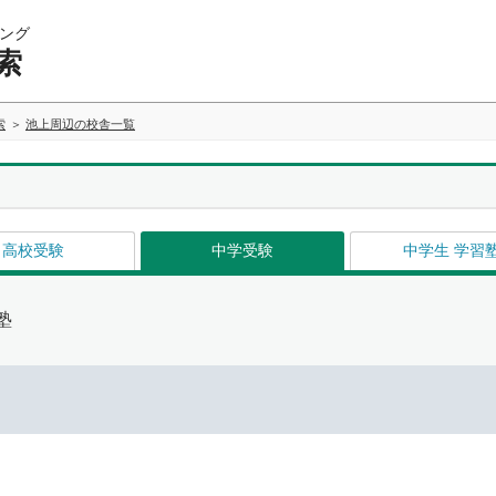
ング
索
索
池上周辺の校舎一覧
高校受験
中学受験
中学生 学習
塾