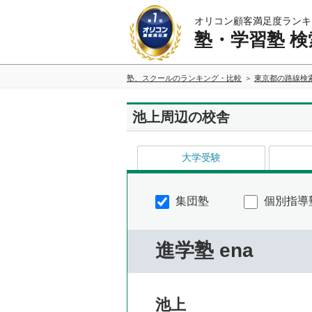
オリコン顧客満足度ランキ
塾・学習塾 検
塾、スクールのランキング・比較
東京都の路線検
池上周辺の校舎
大学受験
集団塾
個別指導
進学塾 ena
池上