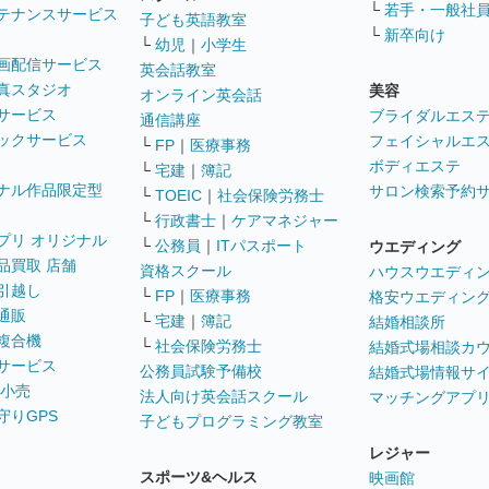
└
若手・一般社
テナンスサービス
子ども英語教室
└
新卒向け
└
幼児
｜
小学生
画配信サービス
英会話教室
真スタジオ
美容
オンライン英会話
サービス
ブライダルエス
通信講座
ックサービス
フェイシャルエ
└
FP
｜
医療事務
ボディエステ
└
宅建
｜
簿記
ナル作品限定型
サロン検索予約
└
TOEIC
｜
社会保険労務士
└
行政書士
｜
ケアマネジャー
プリ オリジナル
└
公務員
｜
ITパスポート
ウエディング
品買取 店舗
資格スクール
ハウスウエディ
引越し
└
FP
｜
医療事務
格安ウエディン
通販
└
宅建
｜
簿記
結婚相談所
複合機
└
社会保険労務士
結婚式場相談カ
サービス
公務員試験予備校
結婚式場情報サ
 小売
法人向け英会話スクール
マッチングアプ
守りGPS
子どもプログラミング教室
レジャー
スポーツ&ヘルス
映画館