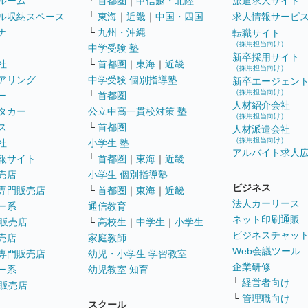
ルーム
└
首都圏
｜
甲信越・北陸
派遣求人サイト
ル収納スペース
└
東海
｜
近畿
｜
中国・四国
求人情報サービ
ナ
└
九州・沖縄
転職サイト
（採用担当向け）
中学受験 塾
新卒採用サイト
社
└
首都圏
｜
東海
｜
近畿
（採用担当向け）
アリング
中学受験 個別指導塾
新卒エージェン
（採用担当向け）
ー
└
首都圏
人材紹介会社
タカー
公立中高一貫校対策 塾
（採用担当向け）
ス
└
首都圏
人材派遣会社
（採用担当向け）
社
小学生 塾
アルバイト求人
報サイト
└
首都圏
｜
東海
｜
近畿
売店
小学生 個別指導塾
ビジネス
専門販売店
└
首都圏
｜
東海
｜
近畿
法人カーリース
ー系
通信教育
ネット印刷通販
販売店
└
高校生
｜
中学生
｜
小学生
ビジネスチャッ
売店
家庭教師
Web会議ツール
専門販売店
幼児・小学生 学習教室
企業研修
ー系
幼児教室 知育
└
経営者向け
販売店
└
管理職向け
スクール