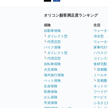
オリコン顧客満足度ランキング
保険
生活
自動車保険
ウォータ
└
ダイレクト型
浄水型
└
代理店型
ウォータ
バイク保険
家事代行
└
ダイレクト型
ハウスク
└
代理店型
コインラ
自転車保険
食材宅配
火災保険
└
首都圏
海外旅行保険
ミールキ
ペット保険
└
首都圏
生命保険
ネットス
医療保険
フードデ
がん保険
サービス
学資保険
ふるさと