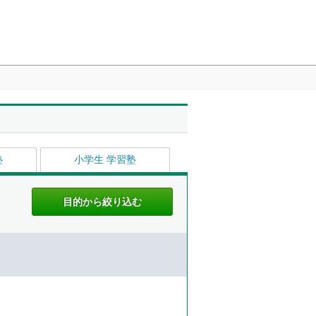
塾
小学生 学習塾