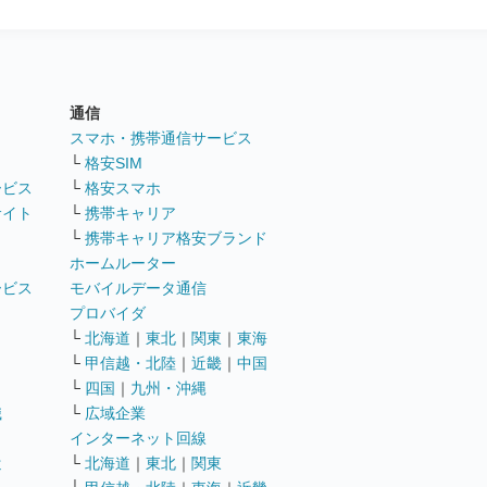
通信
ト
スマホ・携帯通信サービス
└
格安SIM
ービス
└
格安スマホ
サイト
└
携帯キャリア
└
携帯キャリア格安ブランド
ホームルーター
ービス
モバイルデータ通信
ト
プロバイダ
└
北海道
｜
東北
｜
関東
｜
東海
└
甲信越・北陸
｜
近畿
｜
中国
└
四国
｜
九州・沖縄
職
└
広域企業
インターネット回線
遣
└
北海道
｜
東北
｜
関東