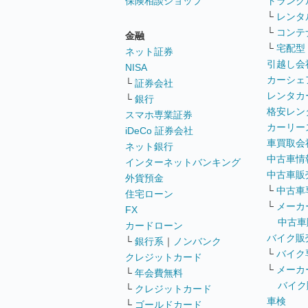
保険相談ショップ
トランク
└
レンタ
└
コンテ
金融
└
宅配型
ネット証券
引越し会
NISA
カーシェ
└
証券会社
レンタカ
└
銀行
格安レン
スマホ専業証券
カーリー
iDeCo 証券会社
車買取会
ネット銀行
中古車情
インターネットバンキング
中古車販
外貨預金
└
中古車
住宅ローン
└
メーカ
FX
中古車
カードローン
バイク販
└
銀行系
｜
ノンバンク
└
バイク
クレジットカード
└
メーカ
└
年会費無料
バイク
└
クレジットカード
車検
└
ゴールドカード