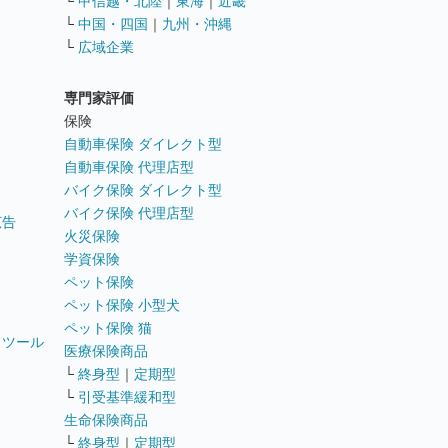
└
甲信越・北陸
｜
東海
｜
近畿
ス
└
中国・四国
｜
九州・沖縄
└
広域企業
専門家評価
ト
保険
自動車保険 ダイレクト型
自動車保険 代理店型
バイク保険 ダイレクト型
バイク保険 代理店型
広告
火災保険
学資保険
ペット保険
ペット保険 小型犬
ペット保険 猫
トツール
医療保険商品
└
終身型
｜
定期型
└
引受基準緩和型
生命保険商品
└
終身型
｜
定期型