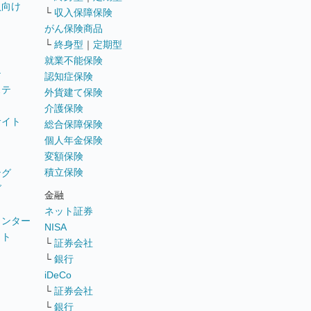
員向け
└
収入保障保険
がん保険商品
└
終身型
｜
定期型
就業不能保険
テ
認知症保険
ステ
外貨建て保険
介護保険
サイト
総合保障保険
個人年金保険
変額保険
積立保険
ング
グ
金融
ネット証券
ウンター
NISA
イト
└
証券会社
リ
└
銀行
iDeCo
└
証券会社
└
銀行