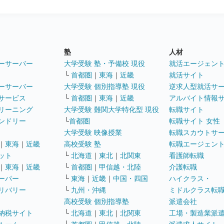
塾
人材
ーサーバー
大学受験 塾・予備校 現役
就活エージェン
└
首都圏
｜
東海
｜
近畿
就活サイト
ーサーバー
大学受験 個別指導塾 現役
逆求人型就活サ
サービス
└
首都圏
｜
東海
｜
近畿
アルバイト情報
リーニング
大学受験 難関大学特化型 現役
転職サイト
ンドリー
└
首都圏
転職サイト 女性
大学受験 映像授業
転職スカウトサ
｜
東海
｜
近畿
高校受験 塾
転職エージェン
ット
└
北海道
｜
東北
｜
北関東
看護師転職
｜
東海
｜
近畿
└
首都圏
｜
甲信越・北陸
介護転職
ーパー
└
東海
｜
近畿
｜
中国・四国
ハイクラス・
リバリー
└
九州・沖縄
ミドルクラス転
高校受験 個別指導塾
派遣会社
納税サイト
└
北海道
｜
東北
｜
北関東
工場・製造業派