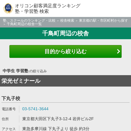
オリコン顧客満足度ランキング
塾・学習塾 検索
塾、スクールのランキング・比較
校舎検索
東京都の駅・市区町村から探す
千鳥町周辺の校舎一覧
千鳥町周辺の校舎
目的から絞り込む
中学生 学習塾
の絞り込み
栄光ゼミナール
下丸子校
03-5741-3644
東京都大田区下丸子3-12-4 岩井ビル2F
東急多摩川線 下丸子より 徒歩 約3分