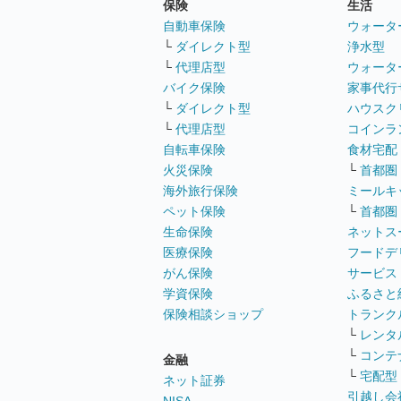
保険
生活
自動車保険
ウォータ
└
ダイレクト型
浄水型
└
代理店型
ウォータ
バイク保険
家事代行
└
ダイレクト型
ハウスク
└
代理店型
コインラ
自転車保険
食材宅配
火災保険
└
首都圏
海外旅行保険
ミールキ
ペット保険
└
首都圏
生命保険
ネットス
医療保険
フードデ
がん保険
サービス
学資保険
ふるさと
保険相談ショップ
トランク
└
レンタ
└
コンテ
金融
└
宅配型
ネット証券
引越し会