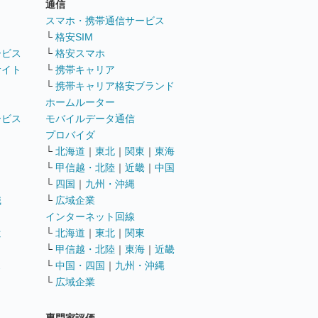
通信
ト
スマホ・携帯通信サービス
└
格安SIM
ービス
└
格安スマホ
サイト
└
携帯キャリア
└
携帯キャリア格安ブランド
ホームルーター
ービス
モバイルデータ通信
ト
プロバイダ
└
北海道
｜
東北
｜
関東
｜
東海
└
甲信越・北陸
｜
近畿
｜
中国
└
四国
｜
九州・沖縄
職
└
広域企業
インターネット回線
遣
└
北海道
｜
東北
｜
関東
└
甲信越・北陸
｜
東海
｜
近畿
ス
└
中国・四国
｜
九州・沖縄
└
広域企業