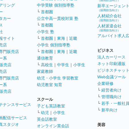
（採用担当向け）
アリング
中学受験 個別指導塾
新卒エージェン
（採用担当向け）
ー
└
首都圏
人材紹介会社
タカー
公立中高一貫校対策 塾
（採用担当向け）
ス
└
首都圏
人材派遣会社
（採用担当向け）
社
小学生 塾
アルバイト求人
報サイト
└
首都圏
｜
東海
｜
近畿
売店
小学生 個別指導塾
ビジネス
専門販売店
└
首都圏
｜
東海
｜
近畿
法人カーリース
ー系
通信教育
ネット印刷通販
販売店
└
高校生
｜
中学生
｜
小学生
ビジネスチャッ
売店
家庭教師
Web会議ツール
専門販売店
幼児・小学生 学習教室
企業研修
ー系
幼児教室 知育
└
経営者向け
販売店
└
管理職向け
スクール
└
若手・一般社
テナンスサービス
子ども英語教室
└
新卒向け
└
幼児
｜
小学生
画配信サービス
英会話教室
真スタジオ
美容
オンライン英会話