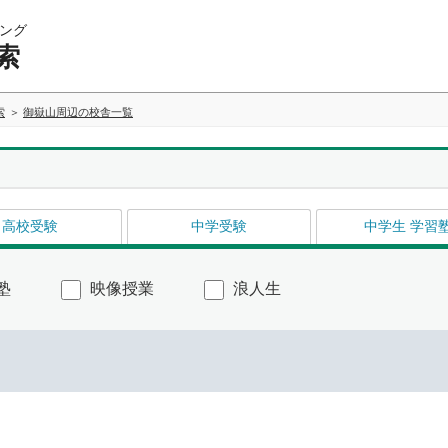
ング
索
索
御嶽山周辺の校舎一覧
高校受験
中学受験
中学生 学習
塾
映像授業
浪人生