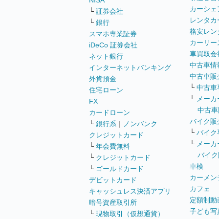
NISA
カーシェ
└
証券会社
レンタカ
└
銀行
格安レン
スマホ専業証券
カーリー
iDeCo 証券会社
車買取会
ネット銀行
中古車情
インターネットバンキング
中古車販
外貨預金
└
中古車
住宅ローン
└
メーカ
FX
中古車
カードローン
バイク販
└
銀行系
｜
ノンバンク
└
バイク
クレジットカード
└
メーカ
└
年会費無料
バイク
└
クレジットカード
車検
└
ゴールドカード
カーメン
デビットカード
カフェ
キャッシュレス決済アプリ
定額制動
暗号資産取引所
子ども写
└
現物取引（仮想通貨）