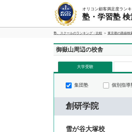
オリコン顧客満足度ランキ
塾・学習塾 検
塾、スクールのランキング・比較
東京都の路線検
御嶽山周辺の校舎
大学受験
集団塾
個別指導
創研学院
雪が谷大塚校