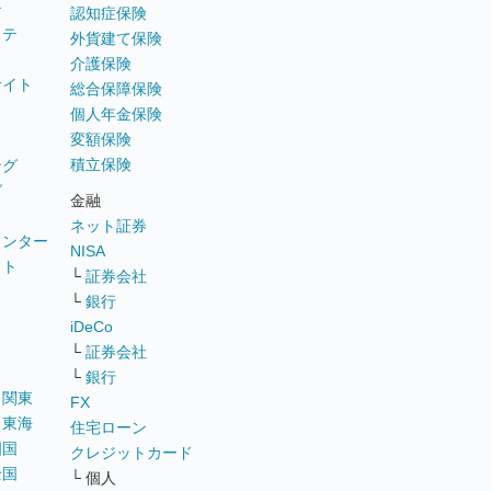
テ
認知症保険
ステ
外貨建て保険
介護保険
サイト
総合保障保険
個人年金保険
変額保険
積立保険
ング
グ
金融
ネット証券
ウンター
NISA
イト
└
証券会社
リ
└
銀行
iDeCo
└
証券会社
└
銀行
｜
関東
FX
｜
東海
住宅ローン
四国
クレジットカード
全国
└ 個人