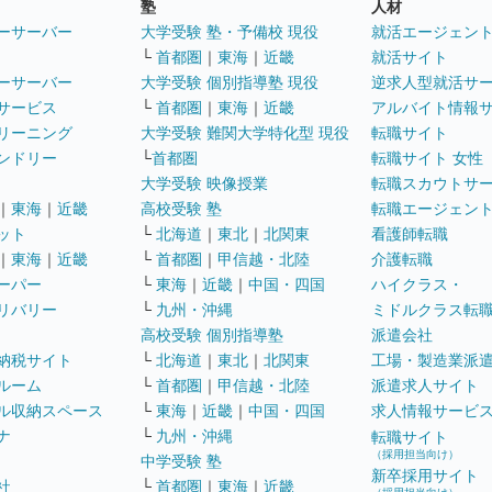
塾
人材
ーサーバー
大学受験 塾・予備校 現役
就活エージェン
└
首都圏
｜
東海
｜
近畿
就活サイト
ーサーバー
大学受験 個別指導塾 現役
逆求人型就活サ
サービス
└
首都圏
｜
東海
｜
近畿
アルバイト情報
リーニング
大学受験 難関大学特化型 現役
転職サイト
ンドリー
└
首都圏
転職サイト 女性
大学受験 映像授業
転職スカウトサ
｜
東海
｜
近畿
高校受験 塾
転職エージェン
ット
└
北海道
｜
東北
｜
北関東
看護師転職
｜
東海
｜
近畿
└
首都圏
｜
甲信越・北陸
介護転職
ーパー
└
東海
｜
近畿
｜
中国・四国
ハイクラス・
リバリー
└
九州・沖縄
ミドルクラス転
高校受験 個別指導塾
派遣会社
納税サイト
└
北海道
｜
東北
｜
北関東
工場・製造業派
ルーム
└
首都圏
｜
甲信越・北陸
派遣求人サイト
ル収納スペース
└
東海
｜
近畿
｜
中国・四国
求人情報サービ
ナ
└
九州・沖縄
転職サイト
（採用担当向け）
中学受験 塾
新卒採用サイト
社
└
首都圏
｜
東海
｜
近畿