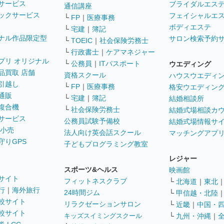
サービス
ブライダルエス
通信講座
ックサービス
フェイシャルエ
└
FP
｜
医療事務
ボディエステ
└
宅建
｜
簿記
ナル作品限定型
サロン検索予約
└
TOEIC
｜
社会保険労務士
└
行政書士
｜
ケアマネジャー
プリ オリジナル
└
公務員
｜
ITパスポート
ウエディング
品買取 店舗
資格スクール
ハウスウエディ
引越し
└
FP
｜
医療事務
格安ウエディン
通販
└
宅建
｜
簿記
結婚相談所
複合機
└
社会保険労務士
結婚式場相談カ
サービス
公務員試験予備校
結婚式場情報サ
 小売
法人向け英会話スクール
マッチングアプ
守りGPS
子どもプログラミング教室
レジャー
スポーツ&ヘルス
映画館
サイト
フィットネスクラブ
└
北海道
｜
東北
行
｜
海外旅行
24時間ジム
└
甲信越・北陸
較サイト
リラクゼーションサロン
└
近畿
｜
中国・
較サイト
キッズスイミングスクール
└
九州・沖縄
｜