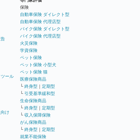
専門家評価
ト
保険
自動車保険 ダイレクト型
自動車保険 代理店型
バイク保険 ダイレクト型
バイク保険 代理店型
広告
火災保険
学資保険
ペット保険
ペット保険 小型犬
ペット保険 猫
トツール
医療保険商品
└
終身型
｜
定期型
└
引受基準緩和型
生命保険商品
└
終身型
｜
定期型
員向け
└
収入保障保険
がん保険商品
└
終身型
｜
定期型
就業不能保険