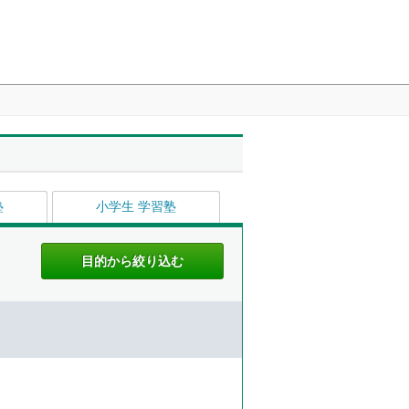
塾
小学生 学習塾