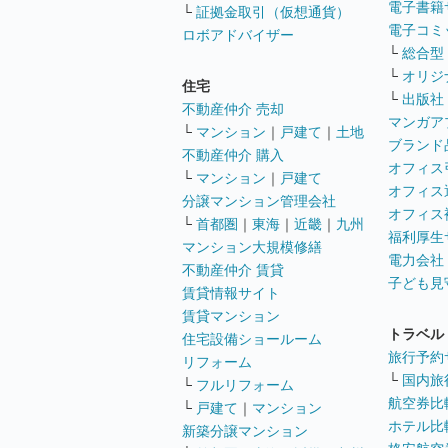
電子書籍
└
証拠金取引（仮想通貨）
電子コミ
ロボアドバイザー
└
総合型
└
オリジ
住宅
└
出版社
不動産仲介 売却
マンガア
└
マンション
｜
戸建て
｜
土地
ブランド
不動産仲介 購入
オフィス
└
マンション
｜
戸建て
オフィス
分譲マンション管理会社
オフィス
└
首都圏
｜
東海
｜
近畿
｜
九州
福利厚生
マンション大規模修繕
電力会社
不動産仲介 賃貸
子ども見
賃貸情報サイト
賃貸マンション
トラベル
住宅設備ショールーム
旅行予約
リフォーム
└
国内旅
└
フルリフォーム
航空券比
└
戸建て
｜
マンション
ホテル比
新築分譲マンション