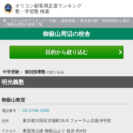
オリコン顧客満足度ランキング
塾・学習塾 検索
塾、スクールのランキング・比較
校舎検索
東京都の駅・市区町村から探す
御嶽山周辺の校舎一覧
御嶽山周辺の校舎
目的から絞り込む
中学受験： 個別指導塾
の絞り込み
明光義塾
御嶽山教室
03-3748-1260
東京都大田区北嶺町15-8 フォーラム北嶺 B号室
東急池上線 御嶽山より 徒歩 約4分