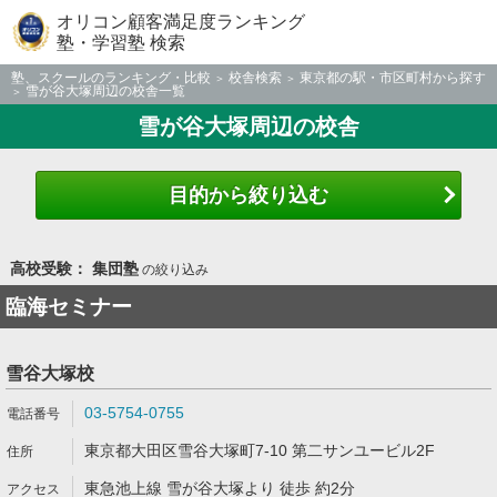
オリコン顧客満足度ランキング
塾・学習塾 検索
塾、スクールのランキング・比較
校舎検索
東京都の駅・市区町村から探す
雪が谷大塚周辺の校舎一覧
雪が谷大塚周辺の校舎
目的から絞り込む
高校受験： 集団塾
の絞り込み
臨海セミナー
雪谷大塚校
03-5754-0755
東京都大田区雪谷大塚町7-10 第二サンユービル2F
東急池上線 雪が谷大塚より 徒歩 約2分