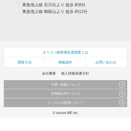
東急池上線 石川台より 徒歩 約8分
東急池上線 御嶽山より 徒歩 約12分
オリコン顧客満足度調査とは
調査方法
掲載規約
お問い合わせ
会社概要
個人情報保護方針
引用・転載について
利用者の声について
当サイトで公開されている情報（文字、写真、イラスト、画像データ等）及びこれらの配
置・編集および構造などについての著作権は株式会社oricon MEに帰属しております。
クッキーの使用について
当サイトに掲載している内容はすべてサービスの利用者が提出された見解・感想です。
これらの情報を権利者の許可なく無断転載・複製などの二次利用を行うことは固く禁じて
弊社が内容について正確性を含め一切保証するものではありません。
おります。
© oricon ME inc.
このサイトでは Cookie を使用して、ユーザーに合わせたコンテンツや広告の表示、ソー
弊社の見解・ 意見ではないことをご理解いただいた上でご覧ください。
シャル メディア機能の提供、広告の表示回数やクリック数の測定を行っています。
また、ユーザーによるサイトの利用状況についても情報を収集し、ソーシャル メディア
や広告配信、データ解析の各パートナーに提供しています。