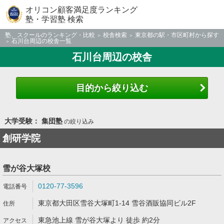
オリコン顧客満足度ランキング
塾・学習塾 検索
塾、スクールのランキング・比較
校舎検索
東京都の駅・市区町村から探す
石川台周辺の校舎一覧
石川台周辺の校舎
目的から絞り込む
大学受験： 集団塾
の絞り込み
創研学院
雪が谷大塚校
0120-77-3596
東京都大田区雪谷大塚町1-14 雪谷酒販協同ビル2F
東急池上線 雪が谷大塚より 徒歩 約2分