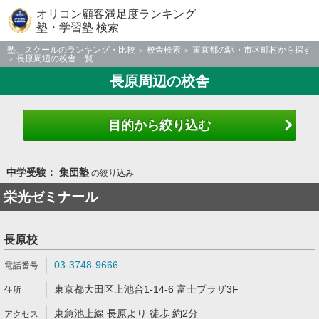
オリコン顧客満足度ランキング
塾・学習塾 検索
塾、スクールのランキング・比較
校舎検索
東京都の駅・市区町村から探す
長原周辺の校舎一覧
長原周辺の校舎
目的から絞り込む
中学受験： 集団塾
の絞り込み
栄光ゼミナール
長原校
03-3748-9666
東京都大田区上池台1-14-6 富士プラザ3F
東急池上線 長原より 徒歩 約2分